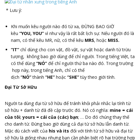
* Lưu ý:
Khi muốn kêu người nào đó từ xa, ĐỪNG BAO GIỜ
kêu
“YOU, YOU”
vì như vậy là rất bất lịch sự. Nếu người đó là
nam, có thể kêu MR, nữ, có thể kêu
MRS
, hoặc
MISS.
“IT”
chỉ dùng cho con vật, đồ vật, sự vật hoặc danh từ trừu
tượng, không bao giờ dùng để chỉ người. Trong tiếng Việt, ta
có thể dùng
“NÓ”
để chỉ người thứ ba nào đó. Trong trường
hợp này, trong tiếng Anh, chỉ có thể
dịch
“NÓ”
thành
“HE”
hoặc
“SHE”
tùy theo giới tính.
Đại Từ Sở Hữu
Người ta dùng đại từ sở hữu để tránh khỏi phải nhắc lại tính từ
sở hữu + danh từ đã đề cập trước đó. Nó có nghĩa:
mine = cái
c
ủ
a tôi
;
yours = cái c
ủ
a (các) b
ạ
n
; … Do đó chúng thay thế
cho danh từ. Đừng bao giờ dùng cả đại từ sở hữu lẫn danh từ.
Mặc dù cách viết của
his và its
đối với tính từ sở hữu và đại từ
sở hữu là giống nhau nhưng bạn cần phân biệt rõ hai trừờng hợp