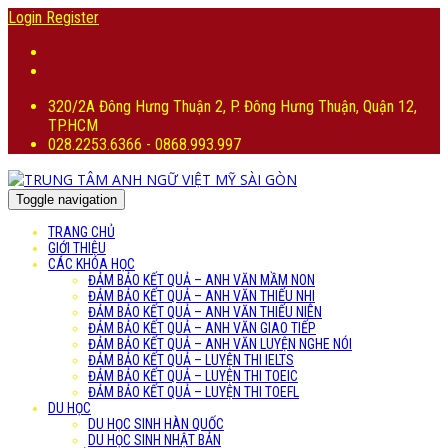
Login
Register
320/2A Đông Hưng Thuận 2, P. Đông Hưng Thuận, Quận 12,
TP.HCM
028.2253.6366 - 0868.993.997
Toggle navigation
TRANG CHỦ
GIỚI THIỆU
CÁC KHÓA HỌC
ĐẢM BẢO KẾT QUẢ – ANH VĂN MẦM NON
ĐẢM BẢO KẾT QUẢ – ANH VĂN THIẾU NHI
ĐẢM BẢO KẾT QUẢ – ANH VĂN THIẾU NIÊN
ĐẢM BẢO KẾT QUẢ – ANH VĂN GIAO TIẾP
ĐẢM BẢO KẾT QUẢ – ANH VĂN LUYỆN NGHE NÓI
ĐẢM BẢO KẾT QUẢ – LUYỆN THI IELTS
ĐẢM BẢO KẾT QUẢ – LUYỆN THI TOEIC
ĐẢM BẢO KẾT QUẢ – LUYỆN THI TOEFL
DU HỌC
DU HỌC SINH HÀN QUỐC
DU HỌC SINH NHẬT BẢN