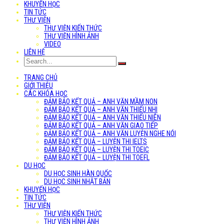
KHUYẾN HỌC
TIN TỨC
THƯ VIỆN
THƯ VIỆN KIẾN THỨC
THƯ VIỆN HÌNH ẢNH
VIDEO
LIÊN HỆ
TRANG CHỦ
GIỚI THIỆU
CÁC KHÓA HỌC
ĐẢM BẢO KẾT QUẢ – ANH VĂN MẦM NON
ĐẢM BẢO KẾT QUẢ – ANH VĂN THIẾU NHI
ĐẢM BẢO KẾT QUẢ – ANH VĂN THIẾU NIÊN
ĐẢM BẢO KẾT QUẢ – ANH VĂN GIAO TIẾP
ĐẢM BẢO KẾT QUẢ – ANH VĂN LUYỆN NGHE NÓI
ĐẢM BẢO KẾT QUẢ – LUYỆN THI IELTS
ĐẢM BẢO KẾT QUẢ – LUYỆN THI TOEIC
ĐẢM BẢO KẾT QUẢ – LUYỆN THI TOEFL
DU HỌC
DU HỌC SINH HÀN QUỐC
DU HỌC SINH NHẬT BẢN
KHUYẾN HỌC
TIN TỨC
THƯ VIỆN
THƯ VIỆN KIẾN THỨC
THƯ VIỆN HÌNH ẢNH