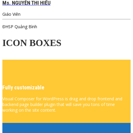
Ms. NGUYỄN THỊ HIẾU
Giáo Viên
ĐHSP Quảng Bình
ICON BOXES
Fully customizable
Visual Composer for WordPress is drag and drop frontend and
backend page builder plugin that will save you tons of time
working on the site content.