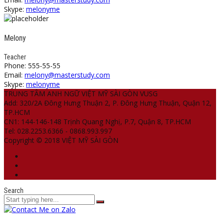
Skype:
melonyme
Melony
Teacher
Phone: 555-55-55
Email:
melony@masterstudy.com
Skype:
melonyme
TRUNG TÂM ANH NGỮ VIỆT MỸ SÀI GÒN VUSG
Add: 320/2A Đông Hưng Thuận 2, P. Đông Hưng Thuận, Quận 12,
TP.HCM
CN1: 144-146-148 Trịnh Quang Nghị, P.7, Quận 8, TP.HCM
Tel: 028.2253.6366 - 0868.993.997
Copyright © 2018 VIỆT MỸ SÀI GÒN
Search