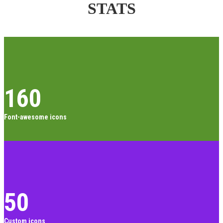
STATS
160
Font-awesome icons
50
Custom icons