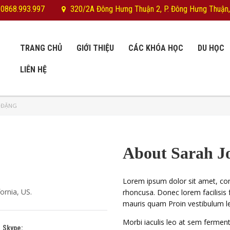
 0868.993.997
320/2A Đông Hưng Thuận 2, P. Đông Hưng Thuận,
TRANG CHỦ
GIỚI THIỆU
CÁC KHÓA HỌC
DU HỌC
LIÊN HỆ
 ĐẶNG
About Sarah J
Lorem ipsum dolor sit amet, cons
ornia, US.
rhoncusa. Donec lorem facilisis
mauris quam Proin vestibulum l
Morbi iaculis leo at sem ferment
Skype: