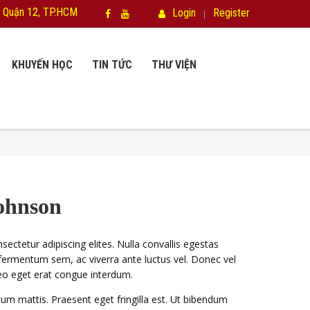
 Quận 12, TP.HCM
Login
Register
KHUYẾN HỌC
TIN TỨC
THƯ VIỆN
ohnson
ectetur adipiscing elites. Nulla convallis egestas
 fermentum sem, ac viverra ante luctus vel. Donec vel
eo eget erat congue interdum.
um mattis. Praesent eget fringilla est. Ut bibendum