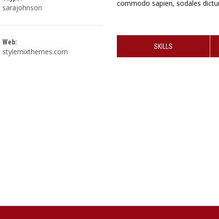
commodo sapien, sodales dictum
sarajohnson
Web:
SKILLS
stylemixthemes.com