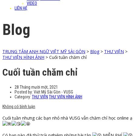
VIDEO
LIÊN HỆ
Blog
TRUNG TÂM ANH NGỮ VIỆT MỸ SÀI GÒN
>
Blog
>
THƯ VIỆN
>
THƯ VIỆN HÌNH ẢNH
>
Cuối tuần chăm chỉ
Cuối tuần chăm chỉ
28 Tháng mười một, 2021
Posted by:
Việt Mỹ Sài Gòn - VUSG
Category:
THƯ VIỆN
THƯ VIỆN HÌNH ẢNH
Không có bình luận
Cuối tuần nhưng các bạn nhỏ nhà VUSG vẫn chăm chỉ học online ạ
Có bạn nào đã thử trải nghiệm những bài tập
MIỄN PHÍ