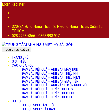
Login
Register
320/2A Đông Hưng Thuận 2, P. Đông Hưng Thuận, Quận 12,
TP.HCM
028.2253.6366 - 0868.993.997
Toggle navigation
TRANG CHỦ
GIỚI THIỆU
CÁC KHÓA HỌC
ĐẢM BẢO KẾT QUẢ – ANH VĂN MẦM NON
ĐẢM BẢO KẾT QUẢ – ANH VĂN THIẾU NHI
ĐẢM BẢO KẾT QUẢ – ANH VĂN THIẾU NIÊN
ĐẢM BẢO KẾT QUẢ – ANH VĂN GIAO TIẾP
ĐẢM BẢO KẾT QUẢ – ANH VĂN LUYỆN NGHE NÓI
ĐẢM BẢO KẾT QUẢ – LUYỆN THI IELTS
ĐẢM BẢO KẾT QUẢ – LUYỆN THI TOEIC
ĐẢM BẢO KẾT QUẢ – LUYỆN THI TOEFL
DU HỌC
DU HỌC SINH HÀN QUỐC
DU HỌC SINH NHẬT BẢN