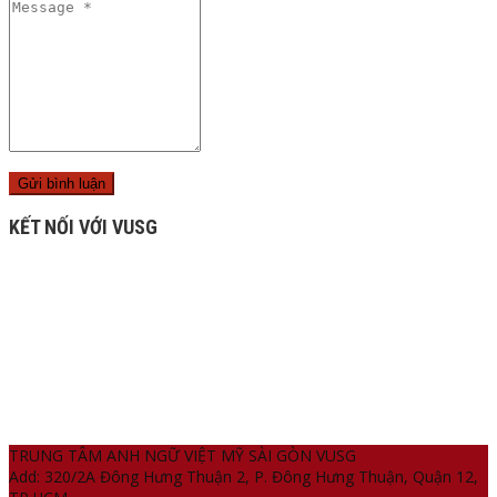
KẾT NỐI VỚI VUSG
TRUNG TÂM ANH NGỮ VIỆT MỸ SÀI GÒN VUSG
Add: 320/2A Đông Hưng Thuận 2, P. Đông Hưng Thuận, Quận 12,