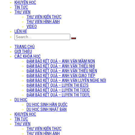
KHUYẾN HỌC
TIN TỨC
THƯ VIỆN
THƯ VIỆN KIẾN THỨC
THƯ VIỆN HÌNH ẢNH
VIDEO
LIÊN HỆ
TRANG CHỦ
GIỚI THIỆU
CÁC KHÓA HỌC
ĐẢM BẢO KẾT QUẢ – ANH VĂN MẦM NON
ĐẢM BẢO KẾT QUẢ – ANH VĂN THIẾU NHI
ĐẢM BẢO KẾT QUẢ – ANH VĂN THIẾU NIÊN
ĐẢM BẢO KẾT QUẢ – ANH VĂN GIAO TIẾP
ĐẢM BẢO KẾT QUẢ – ANH VĂN LUYỆN NGHE NÓI
ĐẢM BẢO KẾT QUẢ – LUYỆN THI IELTS
ĐẢM BẢO KẾT QUẢ – LUYỆN THI TOEIC
ĐẢM BẢO KẾT QUẢ – LUYỆN THI TOEFL
DU HỌC
DU HỌC SINH HÀN QUỐC
DU HỌC SINH NHẬT BẢN
KHUYẾN HỌC
TIN TỨC
THƯ VIỆN
THƯ VIỆN KIẾN THỨC
THƯ VIỆN HÌNH ẢNH