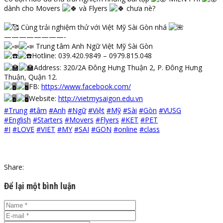
dành cho Movers
và Flyers
chưa nè?
Cùng trải nghiệm thử với Việt Mỹ Sài Gòn nhá
————————-
Trung tâm Anh Ngữ Việt Mỹ Sài Gòn
Hotline: 039.420.9849 – 0979.815.048
Address: 320/2A Đông Hưng Thuận 2, P. Đông Hưng
Thuận, Quận 12.
FB:
https://www.facebook.com/
Website:
http://vietmysaigon.edu.vn
#Trung
#tâm
#Anh
#Ngữ
#Việt
#Mỹ
#Sài
#Gòn
#VUSG
#English
#Starters
#Movers
#Flyers
#KET
#PET
#I
#LOVE
#VIET
#MY
#SAI
#GON
#online
#class
Share:
Để lại một bình luận