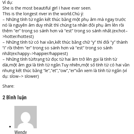
Ví dụ:
She is the most beautiful girl I have ever seen.
This is the longest river in the world.Chú ý:
– Những tính từ ngắn kết thúc bằng một phụ âm mà ngay trước
nó là nguyên âm duy nhất thì chúng ta nhân đôi phụ âm lên rồi
thêm “er” trong so sánh hơn và “est” trong so sánh nhất.(ex:hot–
>hotter/hottest)
– Những tính từ có hai vần,kết thúc bằng chữ “y” thì đổi “y” thành
“i” rồi thêm “er” trong so sánh hơn và “est” trong so sánh
nhất(ex:happy–>happier/happiest)
– Những tính từ/trạng từ đọc từ hai âm trở lên gọi là tính từ
dài,một âm gọi là tính từ ngắn.Tuy nhiên,một số tính từ có hai vần
nhưng kết thúc bằng “le”,”et”,”ow”,”er”vẫn xem là tính từ ngắn (ví
dụ: slow–> slower)
Share:
2 Bình luận
Wendy