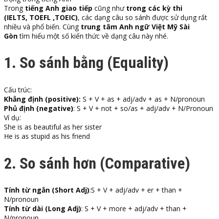
Trong
tiếng Anh giao tiếp
cũng như
trong các kỳ thi
(IELTS, TOEFL ,TOEIC)
, các dạng câu so sánh được sử dụng rất
nhiều và phổ biến. Cùng
trung tâm Anh ngữ Việt Mỹ Sài
Gòn
tìm hiểu một số kiến thức về dạng câu này nhé.
1. So sánh bằng (Equality)
Cấu trúc:
Khẳng định (positive):
S + V + as + adj/adv + as + N/pronoun
Phủ định (negative)
: S + V + not + so/as + adj/adv + N/Pronoun
Ví dụ:
She is as beautiful as her sister
He is as stupid as his friend
2. So sánh hơn (Comparative)
Tính từ ngắn (Short Adj)
:S + V + adj/adv + er + than +
N/pronoun
Tính từ dài (Long Adj)
: S + V + more + adj/adv + than +
N/pronoun