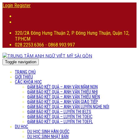
Login
Register
320/2A Đông Hưng Thuận 2, P. Đông Hưng Thuận, Quận 12,
TP.HCM
028.2253.6366 - 0868.993.997
Toggle navigation
TRANG CHỦ
GIỚI THIỆU
CÁC KHÓA HỌC
ĐẢM BẢO KẾT QUẢ – ANH VĂN MẦM NON
ĐẢM BẢO KẾT QUẢ – ANH VĂN THIẾU NHI
ĐẢM BẢO KẾT QUẢ – ANH VĂN THIẾU NIÊN
ĐẢM BẢO KẾT QUẢ – ANH VĂN GIAO TIẾP
ĐẢM BẢO KẾT QUẢ – ANH VĂN LUYỆN NGHE NÓI
ĐẢM BẢO KẾT QUẢ – LUYỆN THI IELTS
ĐẢM BẢO KẾT QUẢ – LUYỆN THI TOEIC
ĐẢM BẢO KẾT QUẢ – LUYỆN THI TOEFL
DU HỌC
DU HỌC SINH HÀN QUỐC
DU HỌC SINH NHẬT BẢN