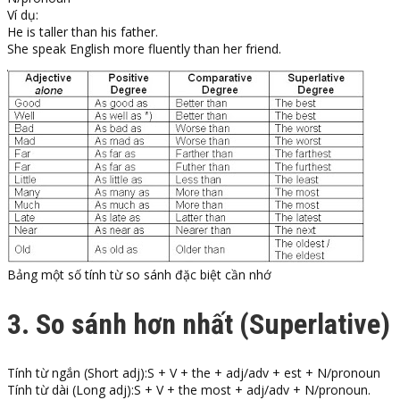
Ví dụ:
He is taller than his father.
She speak English more fluently than her friend.
Bảng một số tính từ so sánh đặc biệt cần nhớ
3. So sánh hơn nhất (Superlative)
Tính từ ngắn (Short adj):S + V + the + adj/adv + est + N/pronoun
Tính từ dài (Long adj):S + V + the most + adj/adv + N/pronoun.