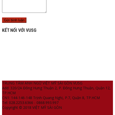
KẾT NỐI VỚI VUSG
TRUNG TÂM ANH NGỮ VIỆT MỸ SÀI GÒN VUSG
Add: 320/2A Đông Hưng Thuận 2, P. Đông Hưng Thuận, Quận 12,
TP.HCM
CN1: 144-146-148 Trịnh Quang Nghị, P.7, Quận 8, TP.HCM
Tel: 028.2253.6366 - 0868.993.997
Copyright © 2018 VIỆT MỸ SÀI GÒN