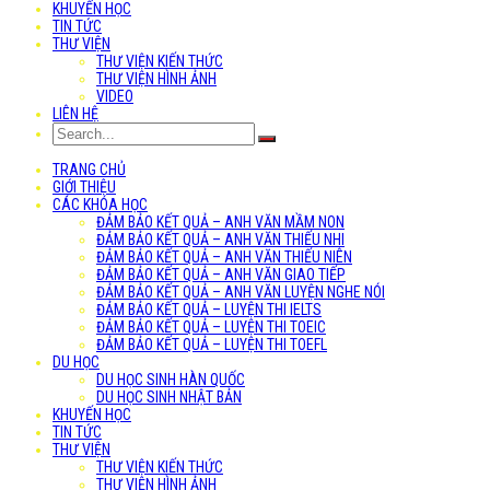
KHUYẾN HỌC
TIN TỨC
THƯ VIỆN
THƯ VIỆN KIẾN THỨC
THƯ VIỆN HÌNH ẢNH
VIDEO
LIÊN HỆ
TRANG CHỦ
GIỚI THIỆU
CÁC KHÓA HỌC
ĐẢM BẢO KẾT QUẢ – ANH VĂN MẦM NON
ĐẢM BẢO KẾT QUẢ – ANH VĂN THIẾU NHI
ĐẢM BẢO KẾT QUẢ – ANH VĂN THIẾU NIÊN
ĐẢM BẢO KẾT QUẢ – ANH VĂN GIAO TIẾP
ĐẢM BẢO KẾT QUẢ – ANH VĂN LUYỆN NGHE NÓI
ĐẢM BẢO KẾT QUẢ – LUYỆN THI IELTS
ĐẢM BẢO KẾT QUẢ – LUYỆN THI TOEIC
ĐẢM BẢO KẾT QUẢ – LUYỆN THI TOEFL
DU HỌC
DU HỌC SINH HÀN QUỐC
DU HỌC SINH NHẬT BẢN
KHUYẾN HỌC
TIN TỨC
THƯ VIỆN
THƯ VIỆN KIẾN THỨC
THƯ VIỆN HÌNH ẢNH