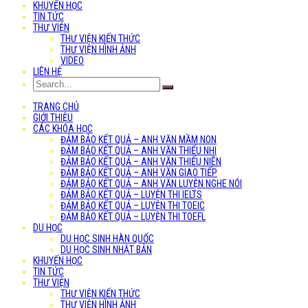
KHUYẾN HỌC
TIN TỨC
THƯ VIỆN
THƯ VIỆN KIẾN THỨC
THƯ VIỆN HÌNH ẢNH
VIDEO
LIÊN HỆ
TRANG CHỦ
GIỚI THIỆU
CÁC KHÓA HỌC
ĐẢM BẢO KẾT QUẢ – ANH VĂN MẦM NON
ĐẢM BẢO KẾT QUẢ – ANH VĂN THIẾU NHI
ĐẢM BẢO KẾT QUẢ – ANH VĂN THIẾU NIÊN
ĐẢM BẢO KẾT QUẢ – ANH VĂN GIAO TIẾP
ĐẢM BẢO KẾT QUẢ – ANH VĂN LUYỆN NGHE NÓI
ĐẢM BẢO KẾT QUẢ – LUYỆN THI IELTS
ĐẢM BẢO KẾT QUẢ – LUYỆN THI TOEIC
ĐẢM BẢO KẾT QUẢ – LUYỆN THI TOEFL
DU HỌC
DU HỌC SINH HÀN QUỐC
DU HỌC SINH NHẬT BẢN
KHUYẾN HỌC
TIN TỨC
THƯ VIỆN
THƯ VIỆN KIẾN THỨC
THƯ VIỆN HÌNH ẢNH