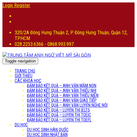
Login
Register
320/2A Đông Hưng Thuận 2, P. Đông Hưng Thuận, Quận 12,
TP.HCM
028.2253.6366 - 0868.993.997
Toggle navigation
TRANG CHỦ
GIỚI THIỆU
CÁC KHÓA HỌC
ĐẢM BẢO KẾT QUẢ – ANH VĂN MẦM NON
ĐẢM BẢO KẾT QUẢ – ANH VĂN THIẾU NHI
ĐẢM BẢO KẾT QUẢ – ANH VĂN THIẾU NIÊN
ĐẢM BẢO KẾT QUẢ – ANH VĂN GIAO TIẾP
ĐẢM BẢO KẾT QUẢ – ANH VĂN LUYỆN NGHE NÓI
ĐẢM BẢO KẾT QUẢ – LUYỆN THI IELTS
ĐẢM BẢO KẾT QUẢ – LUYỆN THI TOEIC
ĐẢM BẢO KẾT QUẢ – LUYỆN THI TOEFL
DU HỌC
DU HỌC SINH HÀN QUỐC
DU HỌC SINH NHẬT BẢN