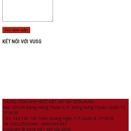
KẾT NỐI VỚI VUSG
TRUNG TÂM ANH NGỮ VIỆT MỸ SÀI GÒN VUSG
Add: 320/2A Đông Hưng Thuận 2, P. Đông Hưng Thuận, Quận 12,
TP.HCM
CN1: 144-146-148 Trịnh Quang Nghị, P.7, Quận 8, TP.HCM
Tel: 028.2253.6366 - 0868.993.997
Copyright © 2018 VIỆT MỸ SÀI GÒN