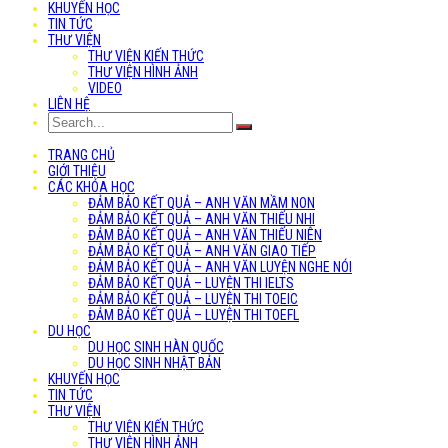
KHUYẾN HỌC
TIN TỨC
THƯ VIỆN
THƯ VIỆN KIẾN THỨC
THƯ VIỆN HÌNH ẢNH
VIDEO
LIÊN HỆ
TRANG CHỦ
GIỚI THIỆU
CÁC KHÓA HỌC
ĐẢM BẢO KẾT QUẢ – ANH VĂN MẦM NON
ĐẢM BẢO KẾT QUẢ – ANH VĂN THIẾU NHI
ĐẢM BẢO KẾT QUẢ – ANH VĂN THIẾU NIÊN
ĐẢM BẢO KẾT QUẢ – ANH VĂN GIAO TIẾP
ĐẢM BẢO KẾT QUẢ – ANH VĂN LUYỆN NGHE NÓI
ĐẢM BẢO KẾT QUẢ – LUYỆN THI IELTS
ĐẢM BẢO KẾT QUẢ – LUYỆN THI TOEIC
ĐẢM BẢO KẾT QUẢ – LUYỆN THI TOEFL
DU HỌC
DU HỌC SINH HÀN QUỐC
DU HỌC SINH NHẬT BẢN
KHUYẾN HỌC
TIN TỨC
THƯ VIỆN
THƯ VIỆN KIẾN THỨC
THƯ VIỆN HÌNH ẢNH