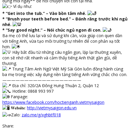
dụng mỗi ngày** để nói chuyện với con tại nhà.
Ví dụ như:
* “Get into the tub.” – Vào bồn tắm nhé.
* “Brush your teeth before bed.” – Đánh răng trước khi ngủ
nhé.
* “Say good night.” – Nói chúc ngủ ngon đi con.
Ba mẹ có thể lưu lại và sử dụng khi cần, vừa giúp con quen dần
với tiếng Anh, vừa tạo môi trường tự nhiên để con phản xạ tốt
hơn.
Hãy bắt đầu từ những câu ngắn gọn, lặp lại thường xuyên,
con sẽ nhớ rất nhanh và cảm thấy tiếng Anh thật gần gũi, dễ
thương.
Trung Tâm Anh Ngữ Việt Mỹ Sài Gòn luôn đồng hành cùng
ba mẹ trong việc xây dựng nền tảng tiếng Anh vững chắc cho con.
——————————————————
Địa chỉ: 320/2A Đông Hưng Thuận 2, Quận 12
Hotline: 0868 993 997
Fanpage:
https://www.facebook.com/hoctienganh.vietmysaigon
𝐖𝐞𝐛𝐬𝐢𝐭𝐞:
http://vietmysaigon.edu.vn
Zalo:
zalo.me/g/xghbtf018
Share: