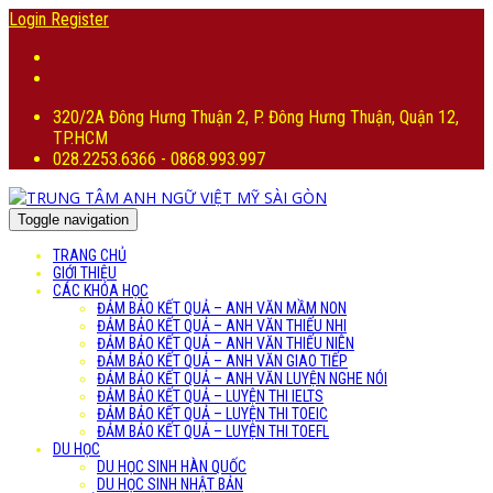
Login
Register
320/2A Đông Hưng Thuận 2, P. Đông Hưng Thuận, Quận 12,
TP.HCM
028.2253.6366 - 0868.993.997
Toggle navigation
TRANG CHỦ
GIỚI THIỆU
CÁC KHÓA HỌC
ĐẢM BẢO KẾT QUẢ – ANH VĂN MẦM NON
ĐẢM BẢO KẾT QUẢ – ANH VĂN THIẾU NHI
ĐẢM BẢO KẾT QUẢ – ANH VĂN THIẾU NIÊN
ĐẢM BẢO KẾT QUẢ – ANH VĂN GIAO TIẾP
ĐẢM BẢO KẾT QUẢ – ANH VĂN LUYỆN NGHE NÓI
ĐẢM BẢO KẾT QUẢ – LUYỆN THI IELTS
ĐẢM BẢO KẾT QUẢ – LUYỆN THI TOEIC
ĐẢM BẢO KẾT QUẢ – LUYỆN THI TOEFL
DU HỌC
DU HỌC SINH HÀN QUỐC
DU HỌC SINH NHẬT BẢN