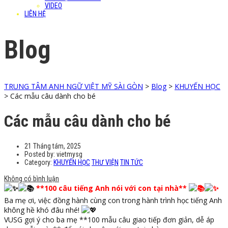
VIDEO
LIÊN HỆ
Blog
TRUNG TÂM ANH NGỮ VIỆT MỸ SÀI GÒN
>
Blog
>
KHUYẾN HỌC
>
Các mẫu câu dành cho bé
Các mẫu câu dành cho bé
21 Tháng tám, 2025
Posted by:
vietmysg
Category:
KHUYẾN HỌC
THƯ VIỆN
TIN TỨC
Không có bình luận
**100 câu tiếng Anh nói với con tại nhà**
Ba mẹ ơi, việc đồng hành cùng con trong hành trình học tiếng Anh
không hề khó đâu nhé!
VUSG gợi ý cho ba mẹ **100 mẫu câu giao tiếp đơn giản, dễ áp