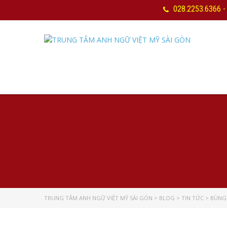
028.2253.6366 -
TRUNG TÂM ANH NGỮ VIỆT MỸ SÀI GÒN
>
BLOG
>
TIN TỨC
>
BÙNG 