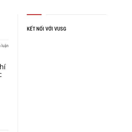
KẾT NỐI VỚI VUSG
 luận
hí
c