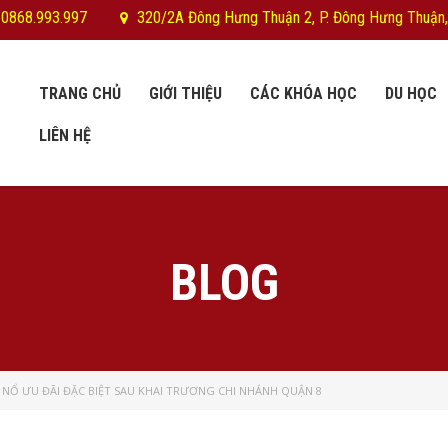
 0868.993.997
320/2A Đông Hưng Thuận 2, P. Đông Hưng Thuận,
TRANG CHỦ
GIỚI THIỆU
CÁC KHÓA HỌC
DU HỌC
LIÊN HỆ
BLOG
NỔ ƯU ĐÃI ĐẶC BIỆT SAU KHAI TRƯƠNG CHI NHÁNH QUẬN 8