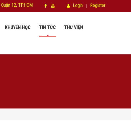
 Quận 12, TP.HCM
Login
Register
KHUYẾN HỌC
TIN TỨC
THƯ VIỆN