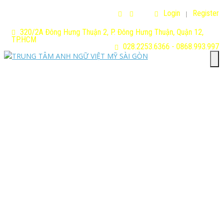
Login
Register
320/2A Đông Hưng Thuận 2, P. Đông Hưng Thuận, Quận 12,
TP.HCM
028.2253.6366 - 0868.993.997
T
n