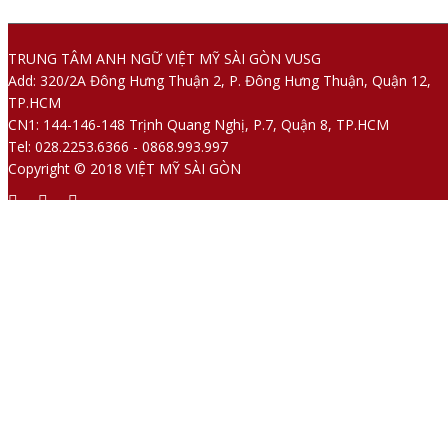
TRUNG TÂM ANH NGỮ VIỆT MỸ SÀI GÒN VUSG
Add: 320/2A Đông Hưng Thuận 2, P. Đông Hưng Thuận, Quận 12,
TP.HCM
CN1: 144-146-148 Trịnh Quang Nghị, P.7, Quận 8, TP.HCM
Tel: 028.2253.6366 - 0868.993.997
Copyright © 2018 VIỆT MỸ SÀI GÒN