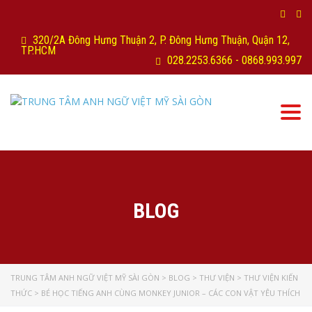
320/2A Đông Hưng Thuận 2, P. Đông Hưng Thuận, Quận 12,
TP.HCM
028.2253.6366 - 0868.993.997
Togg
navi
BLOG
TRUNG TÂM ANH NGỮ VIỆT MỸ SÀI GÒN
>
BLOG
>
THƯ VIỆN
>
THƯ VIỆN KIẾN
THỨC
>
BÉ HỌC TIẾNG ANH CÙNG MONKEY JUNIOR – CÁC CON VẬT YÊU THÍCH