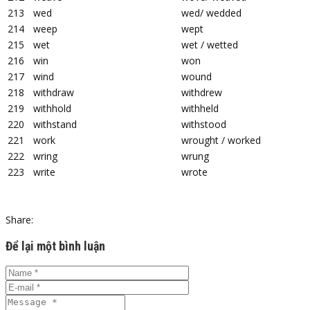
213
wed
wed/ wedded
214
weep
wept
215
wet
wet / wetted
216
win
won
217
wind
wound
218
withdraw
withdrew
219
withhold
withheld
220
withstand
withstood
221
work
wrought / worked
222
wring
wrung
223
write
wrote
Share:
Để lại một bình luận