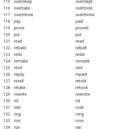
115
oversleep
overslept
116
overtake
overtook
117
overthrow
overthrew
118
pay
paid
119
prove
proved
120
put
put
121
read
read
122
rebuild
rebuilt
123
redo
redid
124
remake
remade
125
rend
rent
126
repay
repaid
127
resell
retold
128
retake
retook
129
rewrite
rewrote
130
rid
rid
131
ride
rode
132
ring
rang
133
rise
rose
134
run
ran