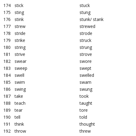
174
stick
stuck
175
sting
stung
176
stink
stunk/ stank
177
strew
strewed
178
stride
strode
179
strike
struck
180
string
strung
181
strive
strove
182
swear
swore
183
sweep
swept
184
swell
swelled
185
swim
swam
186
swing
swung
187
take
took
188
teach
taught
189
tear
tore
190
tell
told
191
think
thought
192
throw
threw