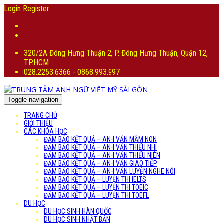
Login
Register
320/2A Đông Hưng Thuận 2, P. Đông Hưng Thuận, Quận 12,
TP.HCM
028.2253.6366 - 0868.993.997
Toggle navigation
TRANG CHỦ
GIỚI THIỆU
CÁC KHÓA HỌC
ĐẢM BẢO KẾT QUẢ – ANH VĂN MẦM NON
ĐẢM BẢO KẾT QUẢ – ANH VĂN THIẾU NHI
ĐẢM BẢO KẾT QUẢ – ANH VĂN THIẾU NIÊN
ĐẢM BẢO KẾT QUẢ – ANH VĂN GIAO TIẾP
ĐẢM BẢO KẾT QUẢ – ANH VĂN LUYỆN NGHE NÓI
ĐẢM BẢO KẾT QUẢ – LUYỆN THI IELTS
ĐẢM BẢO KẾT QUẢ – LUYỆN THI TOEIC
ĐẢM BẢO KẾT QUẢ – LUYỆN THI TOEFL
DU HỌC
DU HỌC SINH HÀN QUỐC
DU HỌC SINH NHẬT BẢN