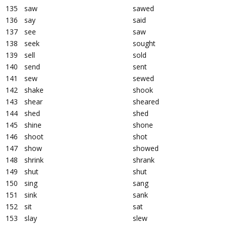
135
saw
sawed
136
say
said
137
see
saw
138
seek
sought
139
sell
sold
140
send
sent
141
sew
sewed
142
shake
shook
143
shear
sheared
144
shed
shed
145
shine
shone
146
shoot
shot
147
show
showed
148
shrink
shrank
149
shut
shut
150
sing
sang
151
sink
sank
152
sit
sat
153
slay
slew