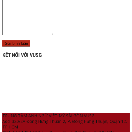
KẾT NỐI VỚI VUSG
TRUNG TÂM ANH NGỮ VIỆT MỸ SÀI GÒN VUSG
Add: 320/2A Đông Hưng Thuận 2, P. Đông Hưng Thuận, Quận 12,
TP.HCM