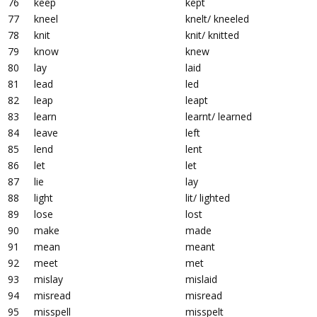
76
keep
kept
77
kneel
knelt/ kneeled
78
knit
knit/ knitted
79
know
knew
80
lay
laid
81
lead
led
82
leap
leapt
83
learn
learnt/ learned
84
leave
left
85
lend
lent
86
let
let
87
lie
lay
88
light
lit/ lighted
89
lose
lost
90
make
made
91
mean
meant
92
meet
met
93
mislay
mislaid
94
misread
misread
95
misspell
misspelt