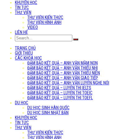
KHUYẾN HỌC
TIN TỨC
THƯ VIỆN
THƯ VIỆN KIẾN THỨC
THƯ VIỆN HÌNH ẢNH
VIDEO
LIÊN HỆ
TRANG CHỦ
GIỚI THIỆU
CÁC KHÓA HỌC
ĐẢM BẢO KẾT QUẢ – ANH VĂN MẦM NON
ĐẢM BẢO KẾT QUẢ – ANH VĂN THIẾU NHI
ĐẢM BẢO KẾT QUẢ – ANH VĂN THIẾU NIÊN
ĐẢM BẢO KẾT QUẢ – ANH VĂN GIAO TIẾP
ĐẢM BẢO KẾT QUẢ – ANH VĂN LUYỆN NGHE NÓI
ĐẢM BẢO KẾT QUẢ – LUYỆN THI IELTS
ĐẢM BẢO KẾT QUẢ – LUYỆN THI TOEIC
ĐẢM BẢO KẾT QUẢ – LUYỆN THI TOEFL
DU HỌC
DU HỌC SINH HÀN QUỐC
DU HỌC SINH NHẬT BẢN
KHUYẾN HỌC
TIN TỨC
THƯ VIỆN
THƯ VIỆN KIẾN THỨC
THƯ VIỆN HÌNH ẢNH