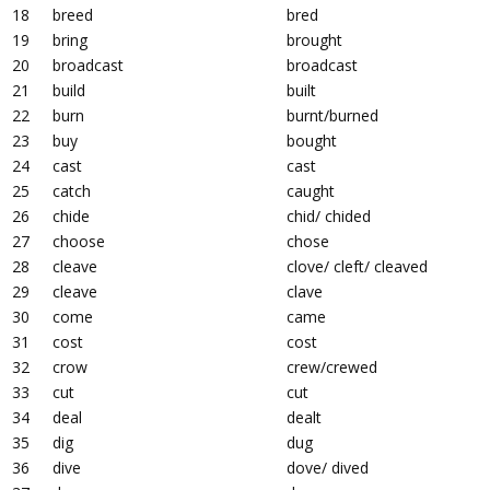
18
breed
bred
19
bring
brought
20
broadcast
broadcast
21
build
built
22
burn
burnt/burned
23
buy
bought
24
cast
cast
25
catch
caught
26
chide
chid/ chided
27
choose
chose
28
cleave
clove/ cleft/ cleaved
29
cleave
clave
30
come
came
31
cost
cost
32
crow
crew/crewed
33
cut
cut
34
deal
dealt
35
dig
dug
36
dive
dove/ dived