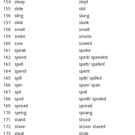
154
sleep
slept
155
slide
slid
156
sling
slung
157
slink
slunk
158
smell
smelt
159
smite
smote
160
sow
sowed
161
speak
spoke
162
speed
sped/ speeded
163
spell
spelt/ spelled
164
spend
spent
165
spill
spilt/ spilled
166
spin
spun/ span
167
spit
spat
168
spoil
spoilt/ spoiled
169
spread
spread
170
spring
sprang
171
stand
stood
172
stave
stove/ staved
173
steal
stole