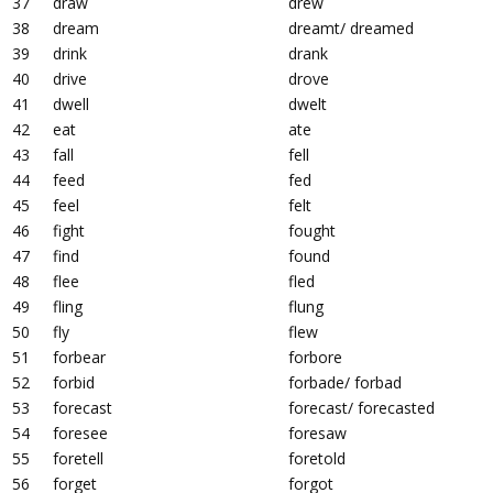
37
draw
drew
38
dream
dreamt/ dreamed
39
drink
drank
40
drive
drove
41
dwell
dwelt
42
eat
ate
43
fall
fell
44
feed
fed
45
feel
felt
46
fight
fought
47
find
found
48
flee
fled
49
fling
flung
50
fly
flew
51
forbear
forbore
52
forbid
forbade/ forbad
53
forecast
forecast/ forecasted
54
foresee
foresaw
55
foretell
foretold
56
forget
forgot