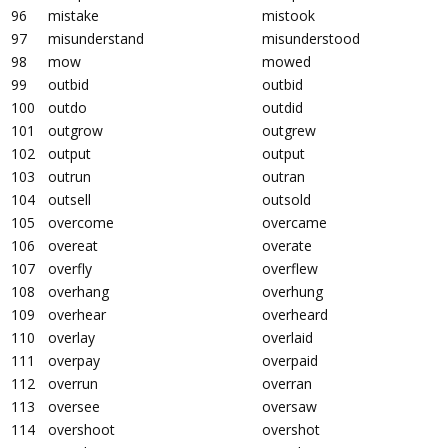
96
mistake
mistook
97
misunderstand
misunderstood
98
mow
mowed
99
outbid
outbid
100
outdo
outdid
101
outgrow
outgrew
102
output
output
103
outrun
outran
104
outsell
outsold
105
overcome
overcame
106
overeat
overate
107
overfly
overflew
108
overhang
overhung
109
overhear
overheard
110
overlay
overlaid
111
overpay
overpaid
112
overrun
overran
113
oversee
oversaw
114
overshoot
overshot