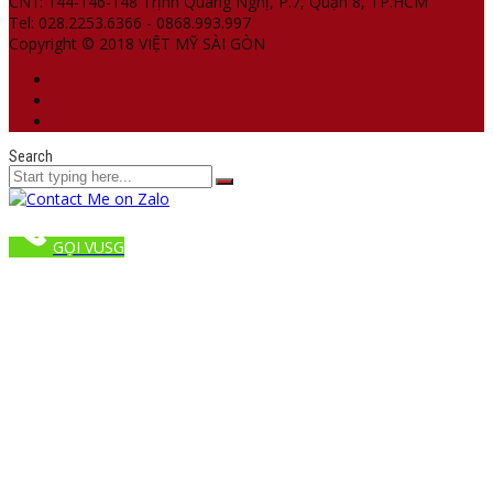
CN1: 144-146-148 Trịnh Quang Nghị, P.7, Quận 8, TP.HCM
Tel: 028.2253.6366 - 0868.993.997
Copyright © 2018 VIỆT MỸ SÀI GÒN
Search
GỌI VUSG