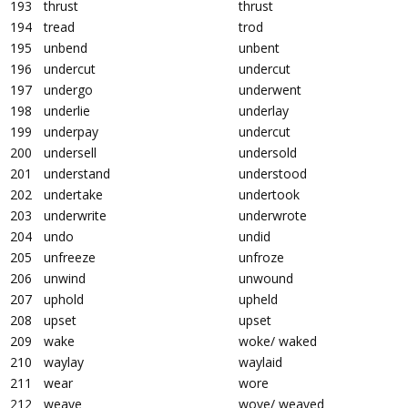
193
thrust
thrust
194
tread
trod
195
unbend
unbent
196
undercut
undercut
197
undergo
underwent
198
underlie
underlay
199
underpay
undercut
200
undersell
undersold
201
understand
understood
202
undertake
undertook
203
underwrite
underwrote
204
undo
undid
205
unfreeze
unfroze
206
unwind
unwound
207
uphold
upheld
208
upset
upset
209
wake
woke/ waked
210
waylay
waylaid
211
wear
wore
212
weave
wove/ weaved