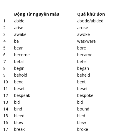
Động từ nguyên mẫu
Quá khứ đơn
1
abide
abode/abided
2
arise
arose
3
awake
awoke
4
be
was/were
5
bear
bore
6
become
became
7
befall
befell
8
begin
began
9
behold
beheld
10
bend
bent
11
beset
beset
12
bespeak
bespoke
13
bid
bid
14
bind
bound
15
bleed
bled
16
blow
blew
17
break
broke