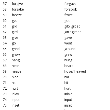
57
forgive
forgave
58
forsake
forsook
59
freeze
froze
60
get
got
61
gild
gilt/ gilded
62
gird
girt/ girded
63
give
gave
64
go
went
65
grind
ground
66
grow
grew
67
hang
hung
68
hear
heard
69
heave
hove/ heaved
70
hide
hid
71
hit
hit
72
hurt
hurt
73
inlay
inlaid
74
input
input
75
inset
inset