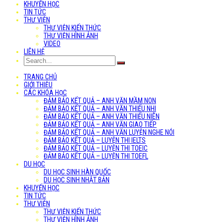
KHUYẾN HỌC
TIN TỨC
THƯ VIỆN
THƯ VIỆN KIẾN THỨC
THƯ VIỆN HÌNH ẢNH
VIDEO
LIÊN HỆ
TRANG CHỦ
GIỚI THIỆU
CÁC KHÓA HỌC
ĐẢM BẢO KẾT QUẢ – ANH VĂN MẦM NON
ĐẢM BẢO KẾT QUẢ – ANH VĂN THIẾU NHI
ĐẢM BẢO KẾT QUẢ – ANH VĂN THIẾU NIÊN
ĐẢM BẢO KẾT QUẢ – ANH VĂN GIAO TIẾP
ĐẢM BẢO KẾT QUẢ – ANH VĂN LUYỆN NGHE NÓI
ĐẢM BẢO KẾT QUẢ – LUYỆN THI IELTS
ĐẢM BẢO KẾT QUẢ – LUYỆN THI TOEIC
ĐẢM BẢO KẾT QUẢ – LUYỆN THI TOEFL
DU HỌC
DU HỌC SINH HÀN QUỐC
DU HỌC SINH NHẬT BẢN
KHUYẾN HỌC
TIN TỨC
THƯ VIỆN
THƯ VIỆN KIẾN THỨC
THƯ VIỆN HÌNH ẢNH