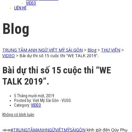
VIDEO
LIÊN HỆ
Blog
TRUNG TÂM ANH NGỮ VIỆT MỸ SÀI GÒN
>
Blog
>
THƯ VIỆN
>
VIDEO
>
Bài dự thi số 15 cuộc thi “WE TALK 2019”.
Bài dự thi số 15 cuộc thi “WE
TALK 2019”.
5 Tháng mười một, 2019
Posted by:
Việt Mỹ Sài Gòn - VUSG
Category:
VIDEO
Không có bình luận
📣
📣
#
TRUNGTÂMANHNGỮVIỆTMỸSÀIGÒN
kính gửi đến Qúy Phụ