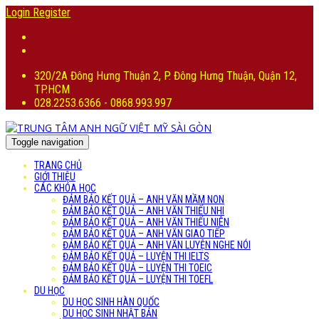
Login
Register
320/2A Đông Hưng Thuận 2, P. Đông Hưng Thuận, Quận 12,
TP.HCM
028.2253.6366 - 0868.993.997
Toggle navigation
TRANG CHỦ
GIỚI THIỆU
CÁC KHÓA HỌC
ĐẢM BẢO KẾT QUẢ – ANH VĂN MẦM NON
ĐẢM BẢO KẾT QUẢ – ANH VĂN THIẾU NHI
ĐẢM BẢO KẾT QUẢ – ANH VĂN THIẾU NIÊN
ĐẢM BẢO KẾT QUẢ – ANH VĂN GIAO TIẾP
ĐẢM BẢO KẾT QUẢ – ANH VĂN LUYỆN NGHE NÓI
ĐẢM BẢO KẾT QUẢ – LUYỆN THI IELTS
ĐẢM BẢO KẾT QUẢ – LUYỆN THI TOEIC
ĐẢM BẢO KẾT QUẢ – LUYỆN THI TOEFL
DU HỌC
DU HỌC SINH HÀN QUỐC
DU HỌC SINH NHẬT BẢN