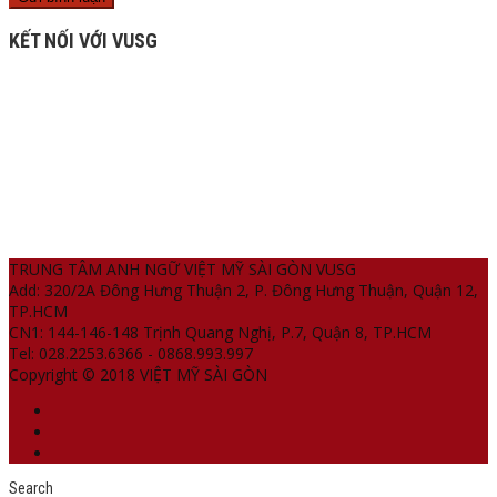
KẾT NỐI VỚI VUSG
TRUNG TÂM ANH NGỮ VIỆT MỸ SÀI GÒN VUSG
Add: 320/2A Đông Hưng Thuận 2, P. Đông Hưng Thuận, Quận 12,
TP.HCM
CN1: 144-146-148 Trịnh Quang Nghị, P.7, Quận 8, TP.HCM
Tel: 028.2253.6366 - 0868.993.997
Copyright © 2018 VIỆT MỸ SÀI GÒN
Search