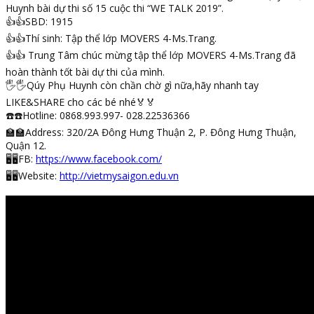
Huynh bài dự thi số 15 cuộc thi “WE TALK 2019”.
👍
👍
SBD: 1915
👍
👍
Thí sinh: Tập thể lớp MOVERS 4-Ms.Trang.
👍
👍
Trung Tâm chúc mừng tập thể lớp MOVERS 4-Ms.Trang đã
hoàn thành tốt bài dự thi của mình.
🖐
🖐
Qúy Phụ Huynh còn chần chờ gì nữa,hãy nhanh tay
LIKE&SHARE cho các bé nhé
🏅
🏅
☎️
☎️
Hotline: 0868.993.997- 028.22536366
🏫
🏫
Address: 320/2A Đông Hưng Thuận 2, P. Đông Hưng Thuận,
Quận 12.
🖥
🖥
FB:
https://www.facebook.com/
🖥
🖥
Website:
http://vietmysaigon.edu.vn