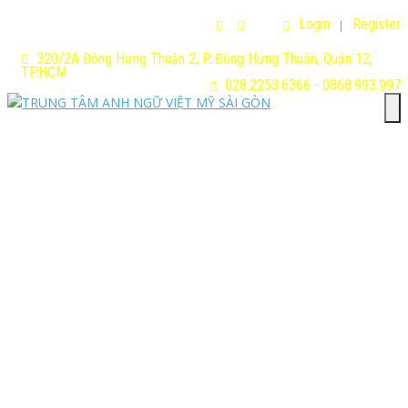
Login
Register
320/2A Đông Hưng Thuận 2, P. Đông Hưng Thuận, Quận 12,
TP.HCM
028.2253.6366 - 0868.993.997
T
n