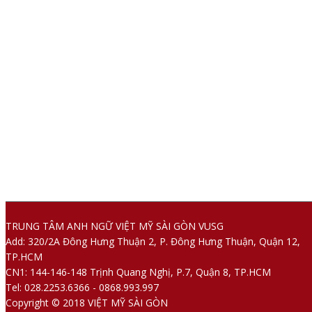
SEARCH
TRUNG TÂM ANH NGỮ VIỆT MỸ SÀI GÒN VUSG
Add: 320/2A Đông Hưng Thuận 2, P. Đông Hưng Thuận, Quận 12,
TP.HCM
CN1: 144-146-148 Trịnh Quang Nghị, P.7, Quận 8, TP.HCM
Tel: 028.2253.6366 - 0868.993.997
Copyright © 2018 VIỆT MỸ SÀI GÒN