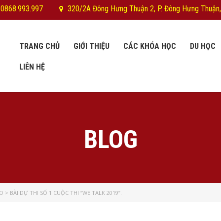
 0868.993.997
320/2A Đông Hưng Thuận 2, P. Đông Hưng Thuận,
TRANG CHỦ
GIỚI THIỆU
CÁC KHÓA HỌC
DU HỌC
LIÊN HỆ
BLOG
EO
>
BÀI DỰ THI SỐ 1 CUỘC THI “WE TALK 2019”.