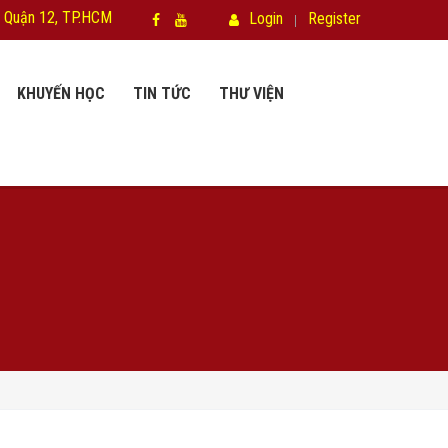
 Quận 12, TP.HCM
Login
Register
KHUYẾN HỌC
TIN TỨC
THƯ VIỆN