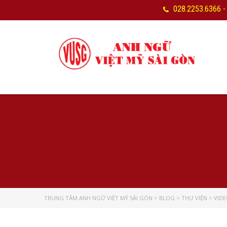
028.2253.6366 -
TRUNG TÂM ANH NGỮ VIỆT MỸ SÀI GÒN
>
BLOG
>
THƯ VIỆN
>
VID