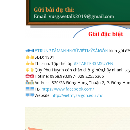
#
TRUNGTÂMANHNGỮVIỆTMỸSÀIGÒN
kính gửi đế
SBD: 1901
Thí sinh: Tập thể lớp
#
STARTER3MSUYEN
Qúy Phụ Huynh còn chần chờ gì nữa,hãy nhanh tay
Hotline: 0868.993.997- 028.22536366
Address: 320/2A Đông Hưng Thuận 2, P. Đông Hưn
FB:
https://www.facebook.com/
Website:
http://vietmysaigon.edu.vn/
Trình
chơi
Video