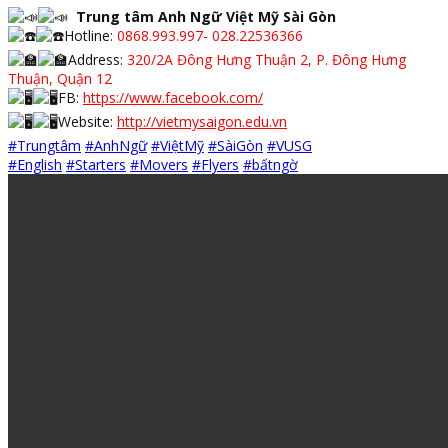
Trung tâm Anh Ngữ Việt Mỹ Sài Gòn
Hotline:
0868.993.997- 028.22536366
Address:
320/2A Đông Hưng Thuận 2, P. Đông Hưng
Thuận, Quận 12
FB:
https://www.facebook.com/
Website:
http://vietmysaigon.edu.vn
#Trungtâm
#AnhNgữ
#ViệtMỹ
#SàiGòn
#VUSG
#English
#Starters
#Movers
#Flyers
#bấtngờ