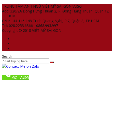
TRUNG TÂM ANH NGỮ VIỆT MỸ SÀI GÒN VUSG
Add: 320/2A Đông Hưng Thuận 2, P. Đông Hưng Thuận, Quận 12,
TP.HCM
CN1: 144-146-148 Trịnh Quang Nghị, P.7, Quận 8, TP.HCM
Tel: 028.2253.6366 - 0868.993.997
Copyright © 2018 VIỆT MỸ SÀI GÒN
Search
GỌI VUSG