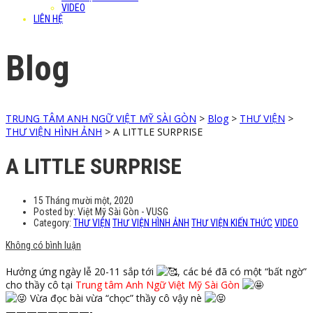
VIDEO
LIÊN HỆ
Blog
TRUNG TÂM ANH NGỮ VIỆT MỸ SÀI GÒN
>
Blog
>
THƯ VIỆN
>
THƯ VIỆN HÌNH ẢNH
>
A LITTLE SURPRISE
A LITTLE SURPRISE
15 Tháng mười một, 2020
Posted by:
Việt Mỹ Sài Gòn - VUSG
Category:
THƯ VIỆN
THƯ VIỆN HÌNH ẢNH
THƯ VIỆN KIẾN THỨC
VIDEO
Không có bình luận
Hưởng ứng ngày lễ 20-11 sắp tới
, các bé đã có một “bất ngờ”
cho thầy cô tại
Trung tâm Anh Ngữ Việt Mỹ Sài Gòn
Vừa đọc bài vừa “chọc” thầy cô vậy nè
————————-