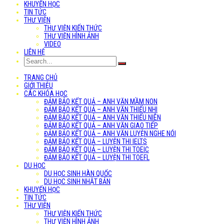
KHUYẾN HỌC
TIN TỨC
THƯ VIỆN
THƯ VIỆN KIẾN THỨC
THƯ VIỆN HÌNH ẢNH
VIDEO
LIÊN HỆ
TRANG CHỦ
GIỚI THIỆU
CÁC KHÓA HỌC
ĐẢM BẢO KẾT QUẢ – ANH VĂN MẦM NON
ĐẢM BẢO KẾT QUẢ – ANH VĂN THIẾU NHI
ĐẢM BẢO KẾT QUẢ – ANH VĂN THIẾU NIÊN
ĐẢM BẢO KẾT QUẢ – ANH VĂN GIAO TIẾP
ĐẢM BẢO KẾT QUẢ – ANH VĂN LUYỆN NGHE NÓI
ĐẢM BẢO KẾT QUẢ – LUYỆN THI IELTS
ĐẢM BẢO KẾT QUẢ – LUYỆN THI TOEIC
ĐẢM BẢO KẾT QUẢ – LUYỆN THI TOEFL
DU HỌC
DU HỌC SINH HÀN QUỐC
DU HỌC SINH NHẬT BẢN
KHUYẾN HỌC
TIN TỨC
THƯ VIỆN
THƯ VIỆN KIẾN THỨC
THƯ VIỆN HÌNH ẢNH