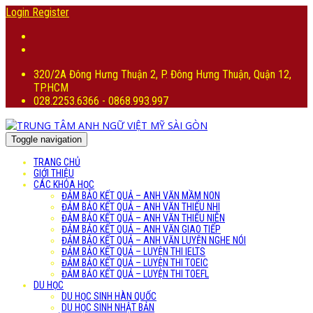
Login
Register
320/2A Đông Hưng Thuận 2, P. Đông Hưng Thuận, Quận 12,
TP.HCM
028.2253.6366 - 0868.993.997
Toggle navigation
TRANG CHỦ
GIỚI THIỆU
CÁC KHÓA HỌC
ĐẢM BẢO KẾT QUẢ – ANH VĂN MẦM NON
ĐẢM BẢO KẾT QUẢ – ANH VĂN THIẾU NHI
ĐẢM BẢO KẾT QUẢ – ANH VĂN THIẾU NIÊN
ĐẢM BẢO KẾT QUẢ – ANH VĂN GIAO TIẾP
ĐẢM BẢO KẾT QUẢ – ANH VĂN LUYỆN NGHE NÓI
ĐẢM BẢO KẾT QUẢ – LUYỆN THI IELTS
ĐẢM BẢO KẾT QUẢ – LUYỆN THI TOEIC
ĐẢM BẢO KẾT QUẢ – LUYỆN THI TOEFL
DU HỌC
DU HỌC SINH HÀN QUỐC
DU HỌC SINH NHẬT BẢN