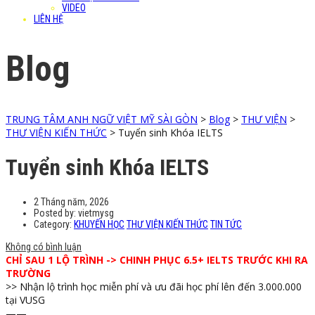
VIDEO
LIÊN HỆ
Blog
TRUNG TÂM ANH NGỮ VIỆT MỸ SÀI GÒN
>
Blog
>
THƯ VIỆN
>
THƯ VIỆN KIẾN THỨC
>
Tuyển sinh Khóa IELTS
Tuyển sinh Khóa IELTS
2 Tháng năm, 2026
Posted by:
vietmysg
Category:
KHUYẾN HỌC
THƯ VIỆN KIẾN THỨC
TIN TỨC
Không có bình luận
CHỈ SAU 1 LỘ TRÌNH -> CHINH PHỤC 6.5+ IELTS TRƯỚC KHI RA
TRƯỜNG
>> Nhận lộ trình học miễn phí và ưu đãi học phí lên đến 3.000.000
tại VUSG
——