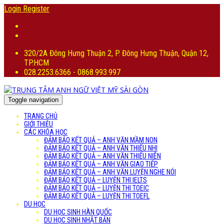
Login
Register
320/2A Đông Hưng Thuận 2, P. Đông Hưng Thuận, Quận 12,
TP.HCM
028.2253.6366 - 0868.993.997
Toggle navigation
TRANG CHỦ
GIỚI THIỆU
CÁC KHÓA HỌC
ĐẢM BẢO KẾT QUẢ – ANH VĂN MẦM NON
ĐẢM BẢO KẾT QUẢ – ANH VĂN THIẾU NHI
ĐẢM BẢO KẾT QUẢ – ANH VĂN THIẾU NIÊN
ĐẢM BẢO KẾT QUẢ – ANH VĂN GIAO TIẾP
ĐẢM BẢO KẾT QUẢ – ANH VĂN LUYỆN NGHE NÓI
ĐẢM BẢO KẾT QUẢ – LUYỆN THI IELTS
ĐẢM BẢO KẾT QUẢ – LUYỆN THI TOEIC
ĐẢM BẢO KẾT QUẢ – LUYỆN THI TOEFL
DU HỌC
DU HỌC SINH HÀN QUỐC
DU HỌC SINH NHẬT BẢN