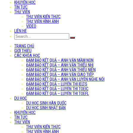
KHUYẾN HỌC
TIN TỨC
THƯ VIỆN
THƯ VIỆN KIẾN THỨC
THƯ VIỆN HÌNH ẢNH
VIDEO
LIÊN HỆ
TRANG CHỦ
GIỚI THIỆU
CÁC KHÓA HỌC
ĐẢM BẢO KẾT QUẢ – ANH VĂN MẦM NON
ĐẢM BẢO KẾT QUẢ – ANH VĂN THIẾU NHI
ĐẢM BẢO KẾT QUẢ – ANH VĂN THIẾU NIÊN
ĐẢM BẢO KẾT QUẢ – ANH VĂN GIAO TIẾP
ĐẢM BẢO KẾT QUẢ – ANH VĂN LUYỆN NGHE NÓI
ĐẢM BẢO KẾT QUẢ – LUYỆN THI IELTS
ĐẢM BẢO KẾT QUẢ – LUYỆN THI TOEIC
ĐẢM BẢO KẾT QUẢ – LUYỆN THI TOEFL
DU HỌC
DU HỌC SINH HÀN QUỐC
DU HỌC SINH NHẬT BẢN
KHUYẾN HỌC
TIN TỨC
THƯ VIỆN
THƯ VIỆN KIẾN THỨC
THƯ VIỆN HÌNH ẢNH