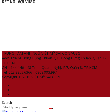
KẾT NỐI VỚI VUSG
TRUNG TÂM ANH NGỮ VIỆT MỸ SÀI GÒN VUSG
Add: 320/2A Đông Hưng Thuận 2, P. Đông Hưng Thuận, Quận 12,
TP.HCM
CN1: 144-146-148 Trịnh Quang Nghị, P.7, Quận 8, TP.HCM
Tel: 028.2253.6366 - 0868.993.997
Copyright © 2018 VIỆT MỸ SÀI GÒN
Search