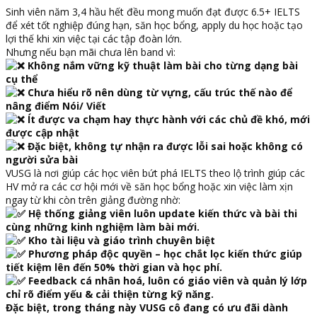
Sinh viên năm 3,4 hầu hết đều mong muốn đạt được 6.5+ IELTS
để xét tốt nghiệp đúng hạn, săn học bổng, apply du học hoặc tạo
lợi thế khi xin việc tại các tập đoàn lớn.
Nhưng nếu bạn mãi chưa lên band vì:
Không nắm vững kỹ thuật làm bài cho từng dạng bài
cụ thể
Chưa hiểu rõ nên dùng từ vựng, cấu trúc thế nào để
nâng điểm Nói/ Viết
Ít được va chạm hay thực hành với các chủ đề khó, mới
được cập nhật
Đặc biệt, không tự nhận ra được lỗi sai hoặc không có
người sửa bài
VUSG là nơi giúp các học viên bứt phá IELTS theo lộ trình giúp các
HV mở ra các cơ hội mới về săn học bổng hoặc xin việc làm xịn
ngay từ khi còn trên giảng đường nhờ:
Hệ thống giảng viên luôn update kiến thức và bài thi
cùng những kinh nghiệm làm bài mới.
Kho tài liệu và giáo trình chuyên biệt
Phương pháp độc quyền – học chắt lọc kiến thức giúp
tiết kiệm lên đến 50% thời gian và học phí.
Feedback cá nhân hoá, luôn có giáo viên và quản lý lớp
chỉ rõ điểm yếu & cải thiện từng kỹ năng.
Đặc biệt, trong tháng này VUSG cô đang có ưu đãi dành