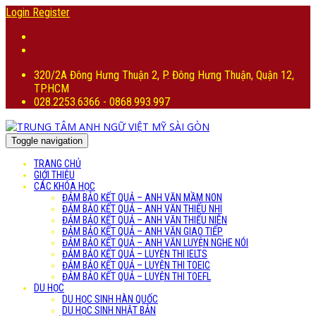
Login
Register
320/2A Đông Hưng Thuận 2, P. Đông Hưng Thuận, Quận 12,
TP.HCM
028.2253.6366 - 0868.993.997
Toggle navigation
TRANG CHỦ
GIỚI THIỆU
CÁC KHÓA HỌC
ĐẢM BẢO KẾT QUẢ – ANH VĂN MẦM NON
ĐẢM BẢO KẾT QUẢ – ANH VĂN THIẾU NHI
ĐẢM BẢO KẾT QUẢ – ANH VĂN THIẾU NIÊN
ĐẢM BẢO KẾT QUẢ – ANH VĂN GIAO TIẾP
ĐẢM BẢO KẾT QUẢ – ANH VĂN LUYỆN NGHE NÓI
ĐẢM BẢO KẾT QUẢ – LUYỆN THI IELTS
ĐẢM BẢO KẾT QUẢ – LUYỆN THI TOEIC
ĐẢM BẢO KẾT QUẢ – LUYỆN THI TOEFL
DU HỌC
DU HỌC SINH HÀN QUỐC
DU HỌC SINH NHẬT BẢN