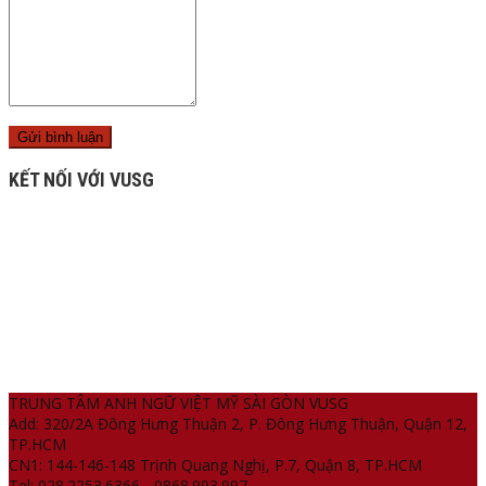
KẾT NỐI VỚI VUSG
TRUNG TÂM ANH NGỮ VIỆT MỸ SÀI GÒN VUSG
Add: 320/2A Đông Hưng Thuận 2, P. Đông Hưng Thuận, Quận 12,
TP.HCM
CN1: 144-146-148 Trịnh Quang Nghị, P.7, Quận 8, TP.HCM
Tel: 028.2253.6366 - 0868.993.997