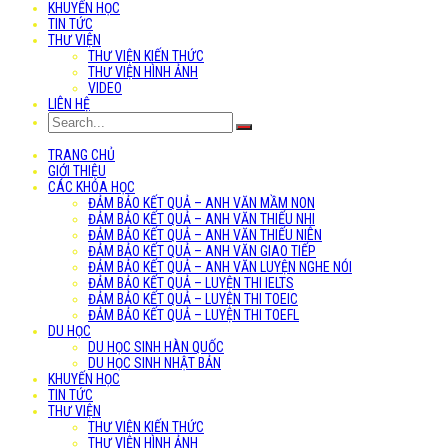
KHUYẾN HỌC
TIN TỨC
THƯ VIỆN
THƯ VIỆN KIẾN THỨC
THƯ VIỆN HÌNH ẢNH
VIDEO
LIÊN HỆ
TRANG CHỦ
GIỚI THIỆU
CÁC KHÓA HỌC
ĐẢM BẢO KẾT QUẢ – ANH VĂN MẦM NON
ĐẢM BẢO KẾT QUẢ – ANH VĂN THIẾU NHI
ĐẢM BẢO KẾT QUẢ – ANH VĂN THIẾU NIÊN
ĐẢM BẢO KẾT QUẢ – ANH VĂN GIAO TIẾP
ĐẢM BẢO KẾT QUẢ – ANH VĂN LUYỆN NGHE NÓI
ĐẢM BẢO KẾT QUẢ – LUYỆN THI IELTS
ĐẢM BẢO KẾT QUẢ – LUYỆN THI TOEIC
ĐẢM BẢO KẾT QUẢ – LUYỆN THI TOEFL
DU HỌC
DU HỌC SINH HÀN QUỐC
DU HỌC SINH NHẬT BẢN
KHUYẾN HỌC
TIN TỨC
THƯ VIỆN
THƯ VIỆN KIẾN THỨC
THƯ VIỆN HÌNH ẢNH