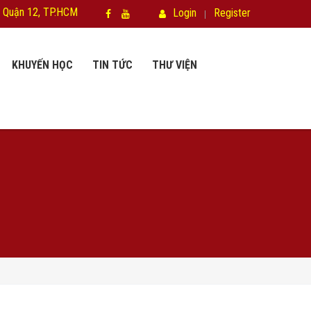
 Quận 12, TP.HCM
Login
Register
KHUYẾN HỌC
TIN TỨC
THƯ VIỆN