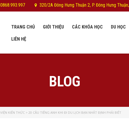
 0868.993.997
320/2A Đông Hưng Thuận 2, P. Đông Hưng Thuận,
TRANG CHỦ
GIỚI THIỆU
CÁC KHÓA HỌC
DU HỌC
LIÊN HỆ
BLOG
VIỆN KIẾN THỨC
>
20 CÂU TIẾNG ANH KHI ĐI DU LỊCH BẠN NHẤT ĐỊNH PHẢI BIẾT