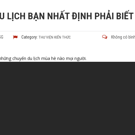
DU LỊCH BẠN NHẤT ĐỊNH PHẢI BIẾT
SG
Category:
Không có bình
THƯ VIỆN KIẾN THỨC
những chuyến du lịch mùa hè nào mọi người.