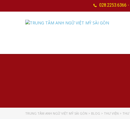
028.2253.6366 -
TRUNG TÂM ANH NGỮ VIỆT MỸ SÀI GÒN
>
BLOG
>
THƯ VIỆN
>
THƯ 