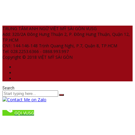
TRUNG TÂM ANH NGỮ VIỆT MỸ SÀI GÒN VUSG
Add: 320/2A Đông Hưng Thuận 2, P. Đông Hưng Thuận, Quận 12,
TP.HCM
CN1: 144-146-148 Trịnh Quang Nghị, P.7, Quận 8, TP.HCM
Tel: 028.2253.6366 - 0868.993.997
Copyright © 2018 VIỆT MỸ SÀI GÒN
Search
GỌI VUSG