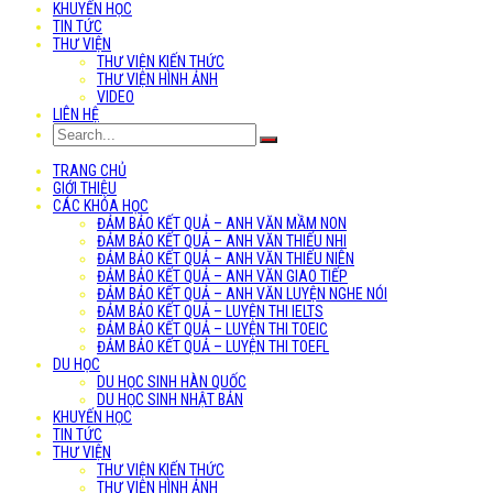
KHUYẾN HỌC
TIN TỨC
THƯ VIỆN
THƯ VIỆN KIẾN THỨC
THƯ VIỆN HÌNH ẢNH
VIDEO
LIÊN HỆ
TRANG CHỦ
GIỚI THIỆU
CÁC KHÓA HỌC
ĐẢM BẢO KẾT QUẢ – ANH VĂN MẦM NON
ĐẢM BẢO KẾT QUẢ – ANH VĂN THIẾU NHI
ĐẢM BẢO KẾT QUẢ – ANH VĂN THIẾU NIÊN
ĐẢM BẢO KẾT QUẢ – ANH VĂN GIAO TIẾP
ĐẢM BẢO KẾT QUẢ – ANH VĂN LUYỆN NGHE NÓI
ĐẢM BẢO KẾT QUẢ – LUYỆN THI IELTS
ĐẢM BẢO KẾT QUẢ – LUYỆN THI TOEIC
ĐẢM BẢO KẾT QUẢ – LUYỆN THI TOEFL
DU HỌC
DU HỌC SINH HÀN QUỐC
DU HỌC SINH NHẬT BẢN
KHUYẾN HỌC
TIN TỨC
THƯ VIỆN
THƯ VIỆN KIẾN THỨC
THƯ VIỆN HÌNH ẢNH