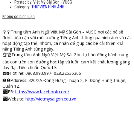
Posted by:
Việt Mỹ Sài Gòn - VUSG
Category:
THƯ VIỆN HÌNH ẢNH
Không có bình luận
🌹
🌹
Trung tâm Anh Ngữ Việt Mỹ Sài Gòn – VUSG nơi các bé sẽ
được tiếp cận với môi trường Tiếng Anh thông qua hình ảnh và các
hoạt động tập thể, nhóm, cá nhân để giúp các bé cải thiện khả
năng Tiếng Anh từng ngày.
🏆
🏆
Trung tâm Anh Ngữ Việt Mỹ Sài Gòn tự hào đồng hành cùng
các con trên con đường học tập và luôn cam kết chất lượng giảng
dạy đạt Tiêu chuẩn Quốc tế.
☎️
☎️
Hotline: 0868.993.997- 028.22536366
🏫
🏫
Address: 320/2A Đông Hưng Thuận 2, P. Đông Hưng Thuận,
Quận 12.
🖥
🖥
FB:
https://
www.facebook.com/
🖥
🖥
Website:
http://vietmysaigon.edu.vn