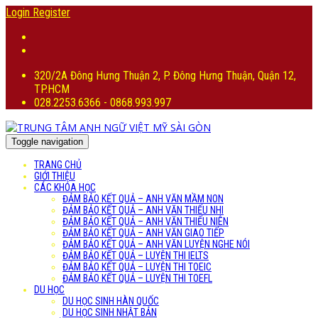
Login
Register
320/2A Đông Hưng Thuận 2, P. Đông Hưng Thuận, Quận 12,
TP.HCM
028.2253.6366 - 0868.993.997
Toggle navigation
TRANG CHỦ
GIỚI THIỆU
CÁC KHÓA HỌC
ĐẢM BẢO KẾT QUẢ – ANH VĂN MẦM NON
ĐẢM BẢO KẾT QUẢ – ANH VĂN THIẾU NHI
ĐẢM BẢO KẾT QUẢ – ANH VĂN THIẾU NIÊN
ĐẢM BẢO KẾT QUẢ – ANH VĂN GIAO TIẾP
ĐẢM BẢO KẾT QUẢ – ANH VĂN LUYỆN NGHE NÓI
ĐẢM BẢO KẾT QUẢ – LUYỆN THI IELTS
ĐẢM BẢO KẾT QUẢ – LUYỆN THI TOEIC
ĐẢM BẢO KẾT QUẢ – LUYỆN THI TOEFL
DU HỌC
DU HỌC SINH HÀN QUỐC
DU HỌC SINH NHẬT BẢN