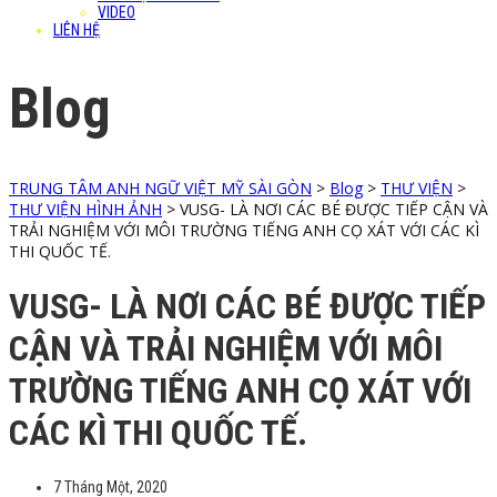
VIDEO
LIÊN HỆ
Blog
TRUNG TÂM ANH NGỮ VIỆT MỸ SÀI GÒN
>
Blog
>
THƯ VIỆN
>
THƯ VIỆN HÌNH ẢNH
>
VUSG- LÀ NƠI CÁC BÉ ĐƯỢC TIẾP CẬN VÀ
TRẢI NGHIỆM VỚI MÔI TRƯỜNG TIẾNG ANH CỌ XÁT VỚI CÁC KÌ
THI QUỐC TẾ.
VUSG- LÀ NƠI CÁC BÉ ĐƯỢC TIẾP
CẬN VÀ TRẢI NGHIỆM VỚI MÔI
TRƯỜNG TIẾNG ANH CỌ XÁT VỚI
CÁC KÌ THI QUỐC TẾ.
7 Tháng Một, 2020