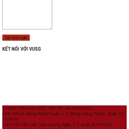
KẾT NỐI VỚI VUSG
TRUNG TÂM ANH NGỮ VIỆT MỸ SÀI GÒN VUSG
Add: 320/2A Đông Hưng Thuận 2, P. Đông Hưng Thuận, Quận 12,
TP.HCM
CN1: 144-146-148 Trịnh Quang Nghị, P.7, Quận 8, TP.HCM