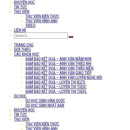
KHUYẾN HỌC
TIN TỨC
THƯ VIỆN
THƯ VIỆN KIẾN THỨC
THƯ VIỆN HÌNH ẢNH
VIDEO
LIÊN HỆ
TRANG CHỦ
GIỚI THIỆU
CÁC KHÓA HỌC
ĐẢM BẢO KẾT QUẢ – ANH VĂN MẦM NON
ĐẢM BẢO KẾT QUẢ – ANH VĂN THIẾU NHI
ĐẢM BẢO KẾT QUẢ – ANH VĂN THIẾU NIÊN
ĐẢM BẢO KẾT QUẢ – ANH VĂN GIAO TIẾP
ĐẢM BẢO KẾT QUẢ – ANH VĂN LUYỆN NGHE NÓI
ĐẢM BẢO KẾT QUẢ – LUYỆN THI IELTS
ĐẢM BẢO KẾT QUẢ – LUYỆN THI TOEIC
ĐẢM BẢO KẾT QUẢ – LUYỆN THI TOEFL
DU HỌC
DU HỌC SINH HÀN QUỐC
DU HỌC SINH NHẬT BẢN
KHUYẾN HỌC
TIN TỨC
THƯ VIỆN
THƯ VIỆN KIẾN THỨC
THƯ VIỆN HÌNH ẢNH