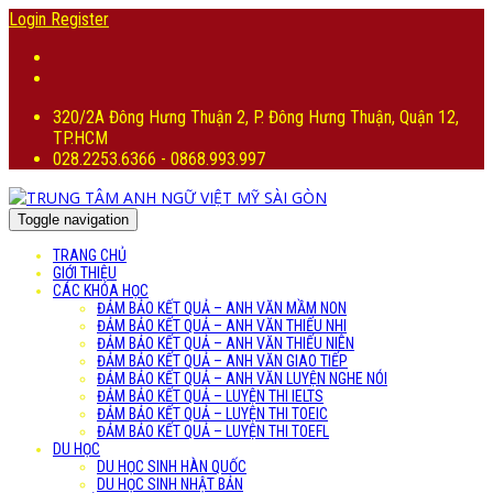
Login
Register
320/2A Đông Hưng Thuận 2, P. Đông Hưng Thuận, Quận 12,
TP.HCM
028.2253.6366 - 0868.993.997
Toggle navigation
TRANG CHỦ
GIỚI THIỆU
CÁC KHÓA HỌC
ĐẢM BẢO KẾT QUẢ – ANH VĂN MẦM NON
ĐẢM BẢO KẾT QUẢ – ANH VĂN THIẾU NHI
ĐẢM BẢO KẾT QUẢ – ANH VĂN THIẾU NIÊN
ĐẢM BẢO KẾT QUẢ – ANH VĂN GIAO TIẾP
ĐẢM BẢO KẾT QUẢ – ANH VĂN LUYỆN NGHE NÓI
ĐẢM BẢO KẾT QUẢ – LUYỆN THI IELTS
ĐẢM BẢO KẾT QUẢ – LUYỆN THI TOEIC
ĐẢM BẢO KẾT QUẢ – LUYỆN THI TOEFL
DU HỌC
DU HỌC SINH HÀN QUỐC
DU HỌC SINH NHẬT BẢN