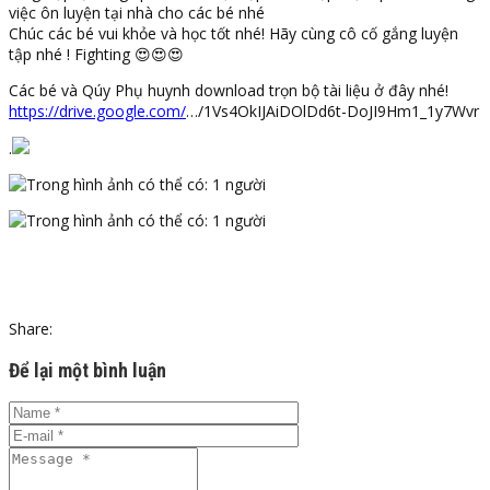
việc ôn luyện tại nhà cho các bé nhé
Chúc các bé vui khỏe và học tốt nhé! Hãy cùng cô cố gắng luyện
tập nhé ! Fighting
😍
😍
😍
Các bé và Qúy Phụ huynh download trọn bộ tài liệu ở đây nhé!
https://drive.google.com/
…/1Vs4OkIJAiDOlDd6t-DoJI9Hm1_1y7Wvr
.
Share:
Để lại một bình luận