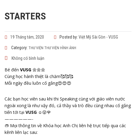
STARTERS
19 Tháng tám, 2020
Posted by:
Việt Mỹ Sài Gòn - VUSG
Category:
THƯ VIỆN
THƯ VIỆN HÌNH ẢNH
Không có bình luận
Bé đến
VUSG
🌼
🌼
🌼
Cùng học hành thiệt là chăm
🥰
🥰
🥰
Mỗi ngày đều luôn cố gắng
😍
😍
😍
Các bạn học viên sau khi thi Speaking cùng với giáo viên nước
ngoài xong là như vậy đó, cả thầy và trò đều cùng nhau cố gắng
tiến tới tại
VUSG
☺️
😜
🌹
——————-
👝
Mọi thông tin về Khóa học Anh Chị liên hệ trực tiếp qua các
kênh liên lạc sau: