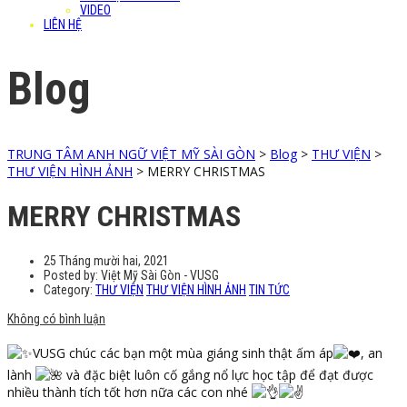
VIDEO
LIÊN HỆ
Blog
TRUNG TÂM ANH NGỮ VIỆT MỸ SÀI GÒN
>
Blog
>
THƯ VIỆN
>
THƯ VIỆN HÌNH ẢNH
>
MERRY CHRISTMAS
MERRY CHRISTMAS
25 Tháng mười hai, 2021
Posted by:
Việt Mỹ Sài Gòn - VUSG
Category:
THƯ VIỆN
THƯ VIỆN HÌNH ẢNH
TIN TỨC
Không có bình luận
VUSG chúc các bạn một mùa giáng sinh thật ấm áp
, an
lành
và đặc biệt luôn cố gắng nổ lực học tập để đạt được
nhiều thành tích tốt hơn nữa các con nhé