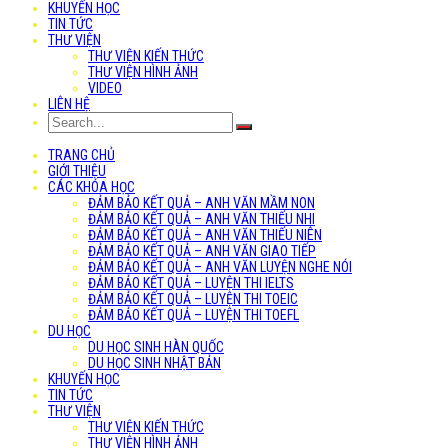
KHUYẾN HỌC
TIN TỨC
THƯ VIỆN
THƯ VIỆN KIẾN THỨC
THƯ VIỆN HÌNH ẢNH
VIDEO
LIÊN HỆ
TRANG CHỦ
GIỚI THIỆU
CÁC KHÓA HỌC
ĐẢM BẢO KẾT QUẢ – ANH VĂN MẦM NON
ĐẢM BẢO KẾT QUẢ – ANH VĂN THIẾU NHI
ĐẢM BẢO KẾT QUẢ – ANH VĂN THIẾU NIÊN
ĐẢM BẢO KẾT QUẢ – ANH VĂN GIAO TIẾP
ĐẢM BẢO KẾT QUẢ – ANH VĂN LUYỆN NGHE NÓI
ĐẢM BẢO KẾT QUẢ – LUYỆN THI IELTS
ĐẢM BẢO KẾT QUẢ – LUYỆN THI TOEIC
ĐẢM BẢO KẾT QUẢ – LUYỆN THI TOEFL
DU HỌC
DU HỌC SINH HÀN QUỐC
DU HỌC SINH NHẬT BẢN
KHUYẾN HỌC
TIN TỨC
THƯ VIỆN
THƯ VIỆN KIẾN THỨC
THƯ VIỆN HÌNH ẢNH