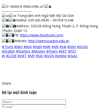
𝑀𝐸𝑅𝑅𝒴 𝒞𝐻𝑅𝐼𝒮𝒯𝑀𝒜𝒮
————————-
Trung tâm Anh Ngữ Việt Mỹ Sài Gòn
Hotline: 039.420.9849 – 0979.815.048
Address: 320/2A Đông Hưng Thuận 2, P. Đông Hưng
Thuận, Quận 12.
FB:
https://www.facebook.com/
Website:
http://vietmysaigon.edu.vn
#Trung
#tâm
#Anh
#Ngữ
#Việt
#Mỹ
#Sài
#Gòn
#VUSG
#English
#Starters
#Movers
#Flyers
#KET
#PET
#I
#LOVE
#VIET
#MY
#SAI
#GON
#online
#class
Share:
Để lại một bình luận