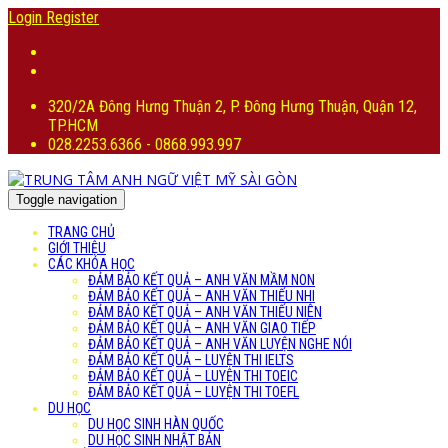
Login
Register
320/2A Đông Hưng Thuận 2, P. Đông Hưng Thuận, Quận 12,
TP.HCM
028.2253.6366 - 0868.993.997
Toggle navigation
TRANG CHỦ
GIỚI THIỆU
CÁC KHÓA HỌC
ĐẢM BẢO KẾT QUẢ – ANH VĂN MẦM NON
ĐẢM BẢO KẾT QUẢ – ANH VĂN THIẾU NHI
ĐẢM BẢO KẾT QUẢ – ANH VĂN THIẾU NIÊN
ĐẢM BẢO KẾT QUẢ – ANH VĂN GIAO TIẾP
ĐẢM BẢO KẾT QUẢ – ANH VĂN LUYỆN NGHE NÓI
ĐẢM BẢO KẾT QUẢ – LUYỆN THI IELTS
ĐẢM BẢO KẾT QUẢ – LUYỆN THI TOEIC
ĐẢM BẢO KẾT QUẢ – LUYỆN THI TOEFL
DU HỌC
DU HỌC SINH HÀN QUỐC
DU HỌC SINH NHẬT BẢN