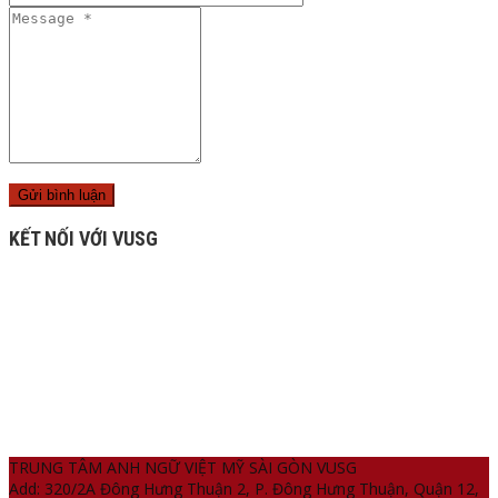
KẾT NỐI VỚI VUSG
TRUNG TÂM ANH NGỮ VIỆT MỸ SÀI GÒN VUSG
Add: 320/2A Đông Hưng Thuận 2, P. Đông Hưng Thuận, Quận 12,