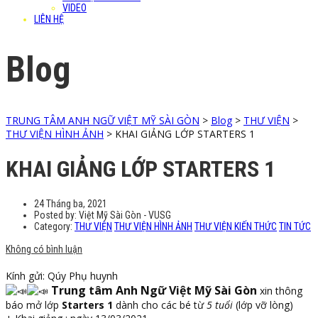
VIDEO
LIÊN HỆ
Blog
TRUNG TÂM ANH NGỮ VIỆT MỸ SÀI GÒN
>
Blog
>
THƯ VIỆN
>
THƯ VIỆN HÌNH ẢNH
>
KHAI GIẢNG LỚP STARTERS 1
KHAI GIẢNG LỚP STARTERS 1
24 Tháng ba, 2021
Posted by:
Việt Mỹ Sài Gòn - VUSG
Category:
THƯ VIỆN
THƯ VIỆN HÌNH ẢNH
THƯ VIỆN KIẾN THỨC
TIN TỨC
Không có bình luận
Kính gửi: Qúy Phụ huynh
Trung tâm Anh Ngữ Việt Mỹ Sài Gòn
xin thông
báo mở lớp
Starters 1
dành cho các bé từ
5 tuổi
(lớp vỡ lòng)