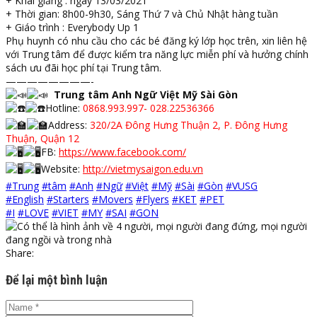
+ Khai giảng : ngày 13/03/2021
+ Thời gian: 8h00-9h30, Sáng Thứ 7 và Chủ Nhật hàng tuần
+ Giáo trình : Everybody Up 1
Phụ huynh có nhu cầu cho các bé đăng ký lớp học trên, xin liên hệ
với Trung tâm để được kiểm tra năng lực miễn phí và hưởng chính
sách ưu đãi học phí tại Trung tâm.
————————-
Trung tâm Anh Ngữ Việt Mỹ Sài Gòn
Hotline:
0868.993.997- 028.22536366
Address:
320/2A Đông Hưng Thuận 2, P. Đông Hưng
Thuận, Quận 12
FB:
https://www.facebook.com/
Website:
http://vietmysaigon.edu.vn
#Trung
#tâm
#Anh
#Ngữ
#Việt
#Mỹ
#Sài
#Gòn
#VUSG
#English
#Starters
#Movers
#Flyers
#KET
#PET
#I
#LOVE
#VIET
#MY
#SAI
#GON
Share:
Để lại một bình luận