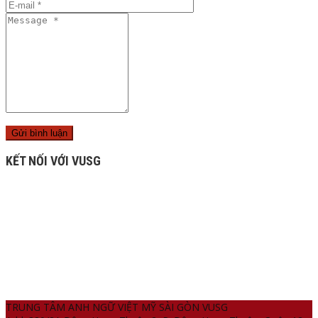
KẾT NỐI VỚI VUSG
TRUNG TÂM ANH NGỮ VIỆT MỸ SÀI GÒN VUSG