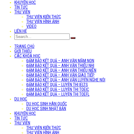
KHUYẾN HỌC
TIN TỨC
THƯ VIỆN
THƯ VIỆN KIẾN THỨC
THƯ VIỆN HÌNH ẢNH
VIDEO
LIÊN HỆ
TRANG CHỦ
GIỚI THIỆU
CÁC KHÓA HỌC
ĐẢM BẢO KẾT QUẢ – ANH VĂN MẦM NON
ĐẢM BẢO KẾT QUẢ – ANH VĂN THIẾU NHI
ĐẢM BẢO KẾT QUẢ – ANH VĂN THIẾU NIÊN
ĐẢM BẢO KẾT QUẢ – ANH VĂN GIAO TIẾP
ĐẢM BẢO KẾT QUẢ – ANH VĂN LUYỆN NGHE NÓI
ĐẢM BẢO KẾT QUẢ – LUYỆN THI IELTS
ĐẢM BẢO KẾT QUẢ – LUYỆN THI TOEIC
ĐẢM BẢO KẾT QUẢ – LUYỆN THI TOEFL
DU HỌC
DU HỌC SINH HÀN QUỐC
DU HỌC SINH NHẬT BẢN
KHUYẾN HỌC
TIN TỨC
THƯ VIỆN
THƯ VIỆN KIẾN THỨC
THƯ VIỆN HÌNH ẢNH