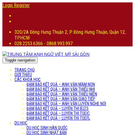
Login
Register
320/2A Đông Hưng Thuận 2, P. Đông Hưng Thuận, Quận 12,
TP.HCM
028.2253.6366 - 0868.993.997
Toggle navigation
TRANG CHỦ
GIỚI THIỆU
CÁC KHÓA HỌC
ĐẢM BẢO KẾT QUẢ – ANH VĂN MẦM NON
ĐẢM BẢO KẾT QUẢ – ANH VĂN THIẾU NHI
ĐẢM BẢO KẾT QUẢ – ANH VĂN THIẾU NIÊN
ĐẢM BẢO KẾT QUẢ – ANH VĂN GIAO TIẾP
ĐẢM BẢO KẾT QUẢ – ANH VĂN LUYỆN NGHE NÓI
ĐẢM BẢO KẾT QUẢ – LUYỆN THI IELTS
ĐẢM BẢO KẾT QUẢ – LUYỆN THI TOEIC
ĐẢM BẢO KẾT QUẢ – LUYỆN THI TOEFL
DU HỌC
DU HỌC SINH HÀN QUỐC
DU HỌC SINH NHẬT BẢN