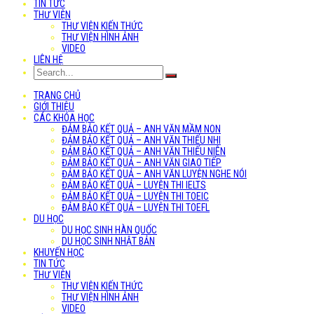
TIN TỨC
THƯ VIỆN
THƯ VIỆN KIẾN THỨC
THƯ VIỆN HÌNH ẢNH
VIDEO
LIÊN HỆ
TRANG CHỦ
GIỚI THIỆU
CÁC KHÓA HỌC
ĐẢM BẢO KẾT QUẢ – ANH VĂN MẦM NON
ĐẢM BẢO KẾT QUẢ – ANH VĂN THIẾU NHI
ĐẢM BẢO KẾT QUẢ – ANH VĂN THIẾU NIÊN
ĐẢM BẢO KẾT QUẢ – ANH VĂN GIAO TIẾP
ĐẢM BẢO KẾT QUẢ – ANH VĂN LUYỆN NGHE NÓI
ĐẢM BẢO KẾT QUẢ – LUYỆN THI IELTS
ĐẢM BẢO KẾT QUẢ – LUYỆN THI TOEIC
ĐẢM BẢO KẾT QUẢ – LUYỆN THI TOEFL
DU HỌC
DU HỌC SINH HÀN QUỐC
DU HỌC SINH NHẬT BẢN
KHUYẾN HỌC
TIN TỨC
THƯ VIỆN
THƯ VIỆN KIẾN THỨC
THƯ VIỆN HÌNH ẢNH
VIDEO