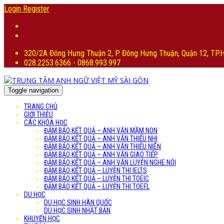
Login
Register
320/2A Đông Hưng Thuận 2, P. Đông Hưng Thuận, Quận 12, TP
028.2253.6366 - 0868.993.997
Toggle navigation
TRANG CHỦ
GIỚI THIỆU
CÁC KHÓA HỌC
ĐẢM BẢO KẾT QUẢ – ANH VĂN MẦM NON
ĐẢM BẢO KẾT QUẢ – ANH VĂN THIẾU NHI
ĐẢM BẢO KẾT QUẢ – ANH VĂN THIẾU NIÊN
ĐẢM BẢO KẾT QUẢ – ANH VĂN GIAO TIẾP
ĐẢM BẢO KẾT QUẢ – ANH VĂN LUYỆN NGHE NÓI
ĐẢM BẢO KẾT QUẢ – LUYỆN THI IELTS
ĐẢM BẢO KẾT QUẢ – LUYỆN THI TOEIC
ĐẢM BẢO KẾT QUẢ – LUYỆN THI TOEFL
DU HỌC
DU HỌC SINH HÀN QUỐC
DU HỌC SINH NHẬT BẢN
KHUYẾN HỌC