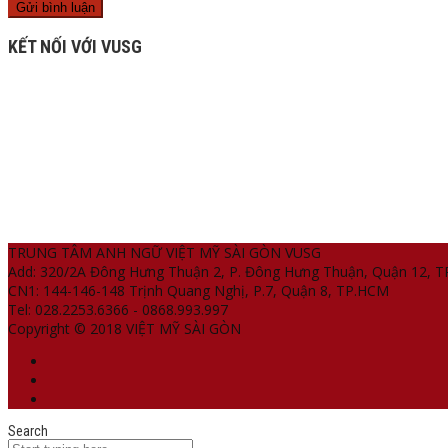
KẾT NỐI VỚI VUSG
TRUNG TÂM ANH NGỮ VIỆT MỸ SÀI GÒN VUSG
Add: 320/2A Đông Hưng Thuận 2, P. Đông Hưng Thuận, Quận 12, 
CN1: 144-146-148 Trịnh Quang Nghị, P.7, Quận 8, TP.HCM
Tel: 028.2253.6366 - 0868.993.997
Copyright © 2018 VIỆT MỸ SÀI GÒN
Search