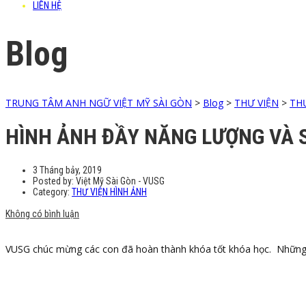
LIÊN HỆ
Blog
TRUNG TÂM ANH NGỮ VIỆT MỸ SÀI GÒN
>
Blog
>
THƯ VIỆN
>
TH
HÌNH ẢNH ĐẦY NĂNG LƯỢNG VÀ S
3 Tháng bảy, 2019
Posted by:
Việt Mỹ Sài Gòn - VUSG
Category:
THƯ VIỆN HÌNH ẢNH
Không có bình luận
VUSG chúc mừng các con đã hoàn thành khóa tốt khóa học. Những h