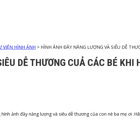
Ư VIỆN HÌNH ẢNH
>
HÌNH ẢNH ĐẦY NĂNG LƯỢNG VÀ SIÊU DỄ THƯ
IÊU DỄ THƯƠNG CUẢ CÁC BÉ KHI 
ình ảnh đầy năng lượng và siêu dễ thương của con nè ba mẹ ơi .Hã