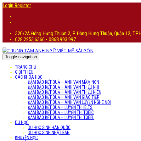
Login
Register
320/2A Đông Hưng Thuận 2, P. Đông Hưng Thuận, Quận 12, TP
028.2253.6366 - 0868.993.997
Toggle navigation
TRANG CHỦ
GIỚI THIỆU
CÁC KHÓA HỌC
ĐẢM BẢO KẾT QUẢ – ANH VĂN MẦM NON
ĐẢM BẢO KẾT QUẢ – ANH VĂN THIẾU NHI
ĐẢM BẢO KẾT QUẢ – ANH VĂN THIẾU NIÊN
ĐẢM BẢO KẾT QUẢ – ANH VĂN GIAO TIẾP
ĐẢM BẢO KẾT QUẢ – ANH VĂN LUYỆN NGHE NÓI
ĐẢM BẢO KẾT QUẢ – LUYỆN THI IELTS
ĐẢM BẢO KẾT QUẢ – LUYỆN THI TOEIC
ĐẢM BẢO KẾT QUẢ – LUYỆN THI TOEFL
DU HỌC
DU HỌC SINH HÀN QUỐC
DU HỌC SINH NHẬT BẢN
KHUYẾN HỌC