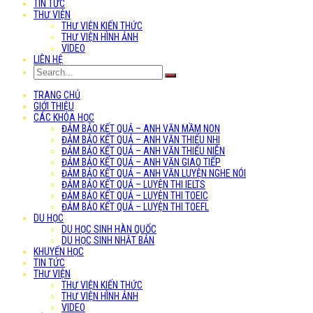
TIN TỨC
THƯ VIỆN
THƯ VIỆN KIẾN THỨC
THƯ VIỆN HÌNH ẢNH
VIDEO
LIÊN HỆ
TRANG CHỦ
GIỚI THIỆU
CÁC KHÓA HỌC
ĐẢM BẢO KẾT QUẢ – ANH VĂN MẦM NON
ĐẢM BẢO KẾT QUẢ – ANH VĂN THIẾU NHI
ĐẢM BẢO KẾT QUẢ – ANH VĂN THIẾU NIÊN
ĐẢM BẢO KẾT QUẢ – ANH VĂN GIAO TIẾP
ĐẢM BẢO KẾT QUẢ – ANH VĂN LUYỆN NGHE NÓI
ĐẢM BẢO KẾT QUẢ – LUYỆN THI IELTS
ĐẢM BẢO KẾT QUẢ – LUYỆN THI TOEIC
ĐẢM BẢO KẾT QUẢ – LUYỆN THI TOEFL
DU HỌC
DU HỌC SINH HÀN QUỐC
DU HỌC SINH NHẬT BẢN
KHUYẾN HỌC
TIN TỨC
THƯ VIỆN
THƯ VIỆN KIẾN THỨC
THƯ VIỆN HÌNH ẢNH
VIDEO