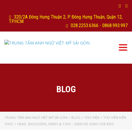
320/2A Đông Hưng Thuận 2, P. Đông Hưng Thuận, Quận 12,
TP.HCM
028.2253.6366 - 0868.993.997
Togg
navi
BLOG
TRUNG TÂM ANH NGỮ VIỆT MỸ SÀI GÒN
>
BLOG
>
THƯ VIỆN
>
THƯ VIỆN KIẾN
THỨC
>
HEAD, SHOULDERS, KNEES & TOES – EXERCISE SONG FOR KIDS