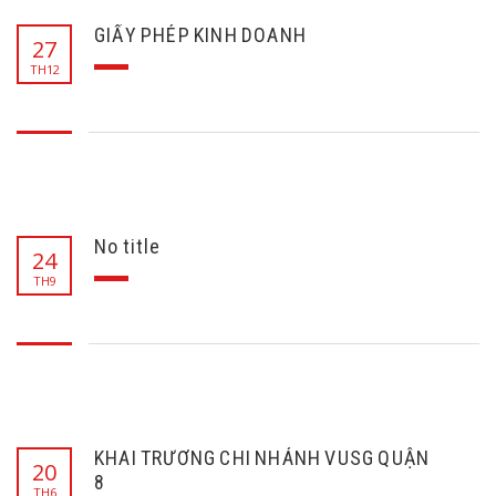
GIẤY PHÉP KINH DOANH
27
TH12
No title
24
TH9
KHAI TRƯƠNG CHI NHÁNH VUSG QUẬN
20
8
TH6