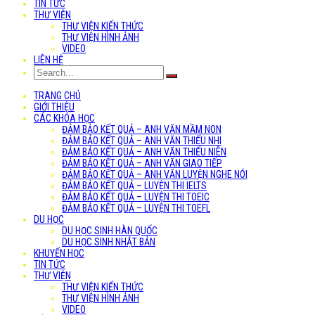
TIN TỨC
THƯ VIỆN
THƯ VIỆN KIẾN THỨC
THƯ VIỆN HÌNH ẢNH
VIDEO
LIÊN HỆ
TRANG CHỦ
GIỚI THIỆU
CÁC KHÓA HỌC
ĐẢM BẢO KẾT QUẢ – ANH VĂN MẦM NON
ĐẢM BẢO KẾT QUẢ – ANH VĂN THIẾU NHI
ĐẢM BẢO KẾT QUẢ – ANH VĂN THIẾU NIÊN
ĐẢM BẢO KẾT QUẢ – ANH VĂN GIAO TIẾP
ĐẢM BẢO KẾT QUẢ – ANH VĂN LUYỆN NGHE NÓI
ĐẢM BẢO KẾT QUẢ – LUYỆN THI IELTS
ĐẢM BẢO KẾT QUẢ – LUYỆN THI TOEIC
ĐẢM BẢO KẾT QUẢ – LUYỆN THI TOEFL
DU HỌC
DU HỌC SINH HÀN QUỐC
DU HỌC SINH NHẬT BẢN
KHUYẾN HỌC
TIN TỨC
THƯ VIỆN
THƯ VIỆN KIẾN THỨC
THƯ VIỆN HÌNH ẢNH
VIDEO