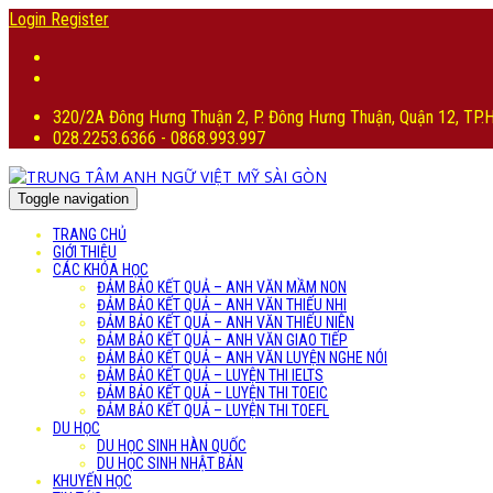
Login
Register
320/2A Đông Hưng Thuận 2, P. Đông Hưng Thuận, Quận 12, TP
028.2253.6366 - 0868.993.997
Toggle navigation
TRANG CHỦ
GIỚI THIỆU
CÁC KHÓA HỌC
ĐẢM BẢO KẾT QUẢ – ANH VĂN MẦM NON
ĐẢM BẢO KẾT QUẢ – ANH VĂN THIẾU NHI
ĐẢM BẢO KẾT QUẢ – ANH VĂN THIẾU NIÊN
ĐẢM BẢO KẾT QUẢ – ANH VĂN GIAO TIẾP
ĐẢM BẢO KẾT QUẢ – ANH VĂN LUYỆN NGHE NÓI
ĐẢM BẢO KẾT QUẢ – LUYỆN THI IELTS
ĐẢM BẢO KẾT QUẢ – LUYỆN THI TOEIC
ĐẢM BẢO KẾT QUẢ – LUYỆN THI TOEFL
DU HỌC
DU HỌC SINH HÀN QUỐC
DU HỌC SINH NHẬT BẢN
KHUYẾN HỌC