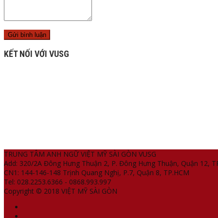
KẾT NỐI VỚI VUSG
TRUNG TÂM ANH NGỮ VIỆT MỸ SÀI GÒN VUSG
Add: 320/2A Đông Hưng Thuận 2, P. Đông Hưng Thuận, Quận 12, 
CN1: 144-146-148 Trịnh Quang Nghị, P.7, Quận 8, TP.HCM
Tel: 028.2253.6366 - 0868.993.997
Copyright © 2018 VIỆT MỸ SÀI GÒN