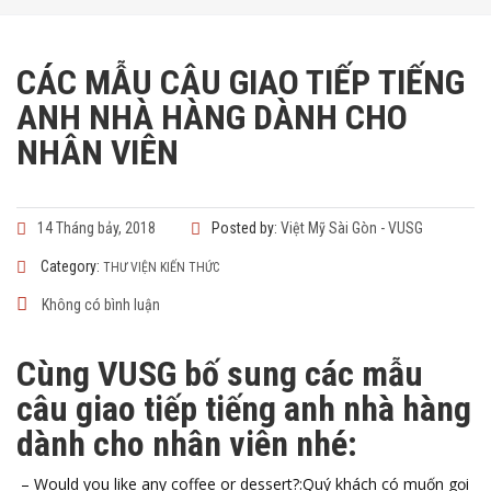
CÁC MẪU CÂU GIAO TIẾP TIẾNG
ANH NHÀ HÀNG DÀNH CHO
NHÂN VIÊN
14 Tháng bảy, 2018
Posted by:
Việt Mỹ Sài Gòn - VUSG
Category:
THƯ VIỆN KIẾN THỨC
Không có bình luận
Cùng VUSG bố sung các mẫu
câu giao tiếp
tiếng anh nhà hàng
dành cho nhân viên nhé
:
– Would you like any coffee or dessert?:Quý khách có muốn gọi