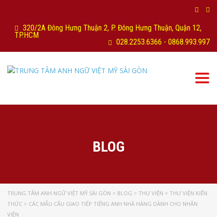
320/2A Đông Hưng Thuận 2, P. Đông Hưng Thuận, Quận 12,
TP.HCM
028.2253.6366 - 0868.993.997
Togg
navi
BLOG
TRUNG TÂM ANH NGỮ VIỆT MỸ SÀI GÒN
>
BLOG
>
THƯ VIỆN
>
THƯ VIỆN KIẾN
THỨC
>
CÁC MẪU CÂU GIAO TIẾP TIẾNG ANH NHÀ HÀNG DÀNH CHO NHÂN
VIÊN