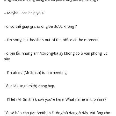
– Maybe I can help you?
Tôi có thể giúp gì cho ông bà được không ?
– I’m sorry, but he/she’s out of the office at the moment.
Tôi xin lỗi, nhưng anh/cô/ông/bà ấy không có ở văn phòng lúc
này.
– I’m afraid (Mr Smith) is in a meeting.
Tôi e là (Ông Smith) đang họp.
– I’ll let (Mr Smith) know you’re here. What name is it, please?
Tôi sẽ báo cho (Mr Smith) biết ông/bà đang ở đây. Vui lòng cho