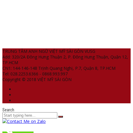
TRUNG TÂM ANH NGỮ VIỆT MỸ SÀI GÒN VUSG
Add: 320/2A Đông Hưng Thuận 2, P. Đông Hưng Thuận, Quận 12,
TP.HCM
CN1: 144-146-148 Trịnh Quang Nghị, P.7, Quận 8, TP.HCM
Tel: 028.2253.6366 - 0868.993.997
Copyright © 2018 VIỆT MỸ SÀI GÒN
Search