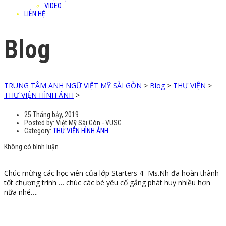
VIDEO
LIÊN HỆ
Blog
TRUNG TÂM ANH NGỮ VIỆT MỸ SÀI GÒN
>
Blog
>
THƯ VIỆN
>
THƯ VIỆN HÌNH ẢNH
>
25 Tháng bảy, 2019
Posted by:
Việt Mỹ Sài Gòn - VUSG
Category:
THƯ VIỆN HÌNH ẢNH
Không có bình luận
Chúc mừng các học viên của lớp Starters 4- Ms.Nh đã hoàn thành
tốt chương trình … chúc các bé yêu cố gắng phát huy nhiều hơn
nữa nhé….