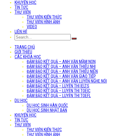
KHUYẾN HỌC
TIN TỨC
THƯ VIỆN
THƯ VIỆN KIẾN THỨC
THƯ VIỆN HÌNH ẢNH
VIDEO
LIÊN HỆ
TRANG CHỦ
GIỚI THIỆU
CÁC KHÓA HỌC
ĐẢM BẢO KẾT QUẢ – ANH VĂN MẦM NON
ĐẢM BẢO KẾT QUẢ – ANH VĂN THIẾU NHI
ĐẢM BẢO KẾT QUẢ – ANH VĂN THIẾU NIÊN
ĐẢM BẢO KẾT QUẢ – ANH VĂN GIAO TIẾP
ĐẢM BẢO KẾT QUẢ – ANH VĂN LUYỆN NGHE NÓI
ĐẢM BẢO KẾT QUẢ – LUYỆN THI IELTS
ĐẢM BẢO KẾT QUẢ – LUYỆN THI TOEIC
ĐẢM BẢO KẾT QUẢ – LUYỆN THI TOEFL
DU HỌC
DU HỌC SINH HÀN QUỐC
DU HỌC SINH NHẬT BẢN
KHUYẾN HỌC
TIN TỨC
THƯ VIỆN
THƯ VIỆN KIẾN THỨC
THƯ VIỆN HÌNH ẢNH