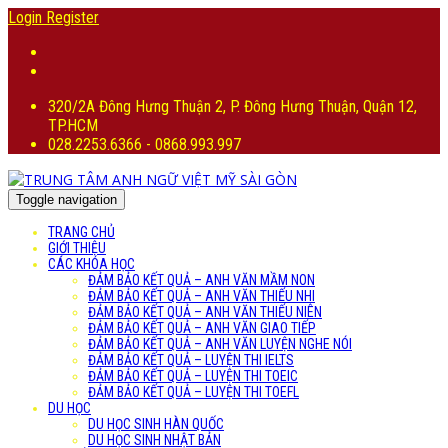
Login
Register
320/2A Đông Hưng Thuận 2, P. Đông Hưng Thuận, Quận 12,
TP.HCM
028.2253.6366 - 0868.993.997
Toggle navigation
TRANG CHỦ
GIỚI THIỆU
CÁC KHÓA HỌC
ĐẢM BẢO KẾT QUẢ – ANH VĂN MẦM NON
ĐẢM BẢO KẾT QUẢ – ANH VĂN THIẾU NHI
ĐẢM BẢO KẾT QUẢ – ANH VĂN THIẾU NIÊN
ĐẢM BẢO KẾT QUẢ – ANH VĂN GIAO TIẾP
ĐẢM BẢO KẾT QUẢ – ANH VĂN LUYỆN NGHE NÓI
ĐẢM BẢO KẾT QUẢ – LUYỆN THI IELTS
ĐẢM BẢO KẾT QUẢ – LUYỆN THI TOEIC
ĐẢM BẢO KẾT QUẢ – LUYỆN THI TOEFL
DU HỌC
DU HỌC SINH HÀN QUỐC
DU HỌC SINH NHẬT BẢN