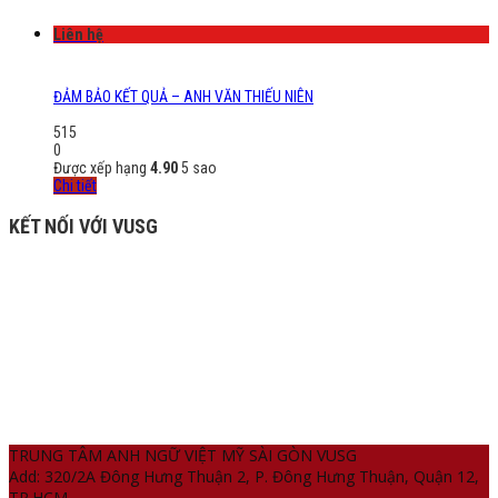
Liên hệ
ĐẢM BẢO KẾT QUẢ – ANH VĂN THIẾU NIÊN
515
0
Được xếp hạng
4.90
5 sao
Chi tiết
KẾT NỐI VỚI VUSG
TRUNG TÂM ANH NGỮ VIỆT MỸ SÀI GÒN VUSG
Add: 320/2A Đông Hưng Thuận 2, P. Đông Hưng Thuận, Quận 12,
TP.HCM