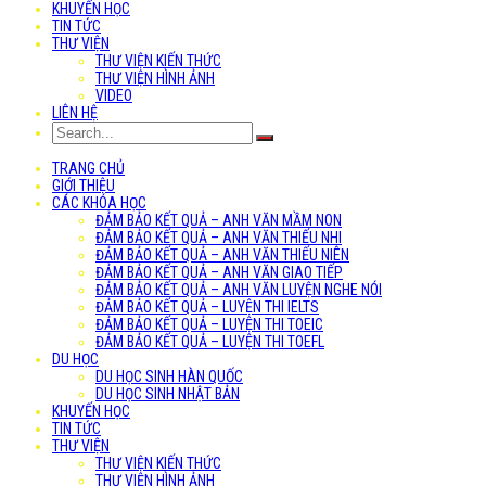
KHUYẾN HỌC
TIN TỨC
THƯ VIỆN
THƯ VIỆN KIẾN THỨC
THƯ VIỆN HÌNH ẢNH
VIDEO
LIÊN HỆ
TRANG CHỦ
GIỚI THIỆU
CÁC KHÓA HỌC
ĐẢM BẢO KẾT QUẢ – ANH VĂN MẦM NON
ĐẢM BẢO KẾT QUẢ – ANH VĂN THIẾU NHI
ĐẢM BẢO KẾT QUẢ – ANH VĂN THIẾU NIÊN
ĐẢM BẢO KẾT QUẢ – ANH VĂN GIAO TIẾP
ĐẢM BẢO KẾT QUẢ – ANH VĂN LUYỆN NGHE NÓI
ĐẢM BẢO KẾT QUẢ – LUYỆN THI IELTS
ĐẢM BẢO KẾT QUẢ – LUYỆN THI TOEIC
ĐẢM BẢO KẾT QUẢ – LUYỆN THI TOEFL
DU HỌC
DU HỌC SINH HÀN QUỐC
DU HỌC SINH NHẬT BẢN
KHUYẾN HỌC
TIN TỨC
THƯ VIỆN
THƯ VIỆN KIẾN THỨC
THƯ VIỆN HÌNH ẢNH