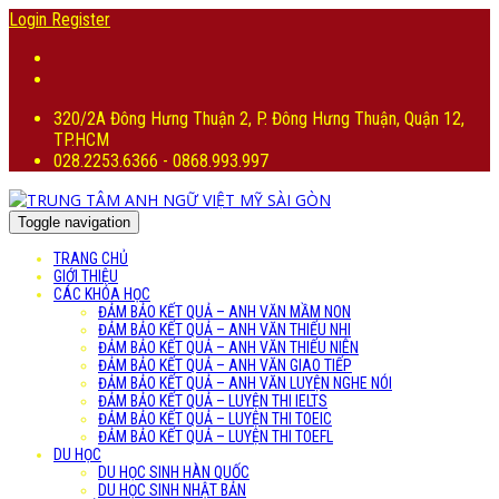
Login
Register
320/2A Đông Hưng Thuận 2, P. Đông Hưng Thuận, Quận 12,
TP.HCM
028.2253.6366 - 0868.993.997
Toggle navigation
TRANG CHỦ
GIỚI THIỆU
CÁC KHÓA HỌC
ĐẢM BẢO KẾT QUẢ – ANH VĂN MẦM NON
ĐẢM BẢO KẾT QUẢ – ANH VĂN THIẾU NHI
ĐẢM BẢO KẾT QUẢ – ANH VĂN THIẾU NIÊN
ĐẢM BẢO KẾT QUẢ – ANH VĂN GIAO TIẾP
ĐẢM BẢO KẾT QUẢ – ANH VĂN LUYỆN NGHE NÓI
ĐẢM BẢO KẾT QUẢ – LUYỆN THI IELTS
ĐẢM BẢO KẾT QUẢ – LUYỆN THI TOEIC
ĐẢM BẢO KẾT QUẢ – LUYỆN THI TOEFL
DU HỌC
DU HỌC SINH HÀN QUỐC
DU HỌC SINH NHẬT BẢN