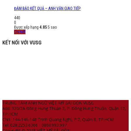
ĐẢM BẢO KẾT QUẢ – ANH VĂN GIAO TIẾP
440
0
Được xếp hạng
4.85
5 sao
Chi tiết
KẾT NỐI VỚI VUSG
TRUNG TÂM ANH NGỮ VIỆT MỸ SÀI GÒN VUSG
Add: 320/2A Đông Hưng Thuận 2, P. Đông Hưng Thuận, Quận 12,
TP.HCM
CN1: 144-146-148 Trịnh Quang Nghị, P.7, Quận 8, TP.HCM
Tel: 028.2253.6366 - 0868.993.997
Copyright © 2018 VIỆT MỸ SÀI GÒN