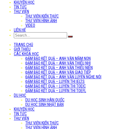
KHUYẾN HỌC
TIN TỨC
THƯ VIỆN
THƯ VIỆN KIẾN THỨC
THƯ VIỆN HÌNH ẢNH
VIDEO
LIÊN HỆ
TRANG CHỦ
GIỚI THIỆU
CÁC KHÓA HỌC
ĐẢM BẢO KẾT QUẢ – ANH VĂN MẦM NON
ĐẢM BẢO KẾT QUẢ – ANH VĂN THIẾU NHI
ĐẢM BẢO KẾT QUẢ – ANH VĂN THIẾU NIÊN
ĐẢM BẢO KẾT QUẢ – ANH VĂN GIAO TIẾP
ĐẢM BẢO KẾT QUẢ – ANH VĂN LUYỆN NGHE NÓI
ĐẢM BẢO KẾT QUẢ – LUYỆN THI IELTS
ĐẢM BẢO KẾT QUẢ – LUYỆN THI TOEIC
ĐẢM BẢO KẾT QUẢ – LUYỆN THI TOEFL
DU HỌC
DU HỌC SINH HÀN QUỐC
DU HỌC SINH NHẬT BẢN
KHUYẾN HỌC
TIN TỨC
THƯ VIỆN
THƯ VIỆN KIẾN THỨC
THƯ VIỆN HÌNH ẢNH