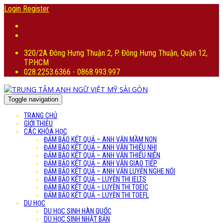
Login
Register
320/2A Đông Hưng Thuận 2, P. Đông Hưng Thuận, Quận 12,
TP.HCM
028.2253.6366 - 0868.993.997
Toggle navigation
TRANG CHỦ
GIỚI THIỆU
CÁC KHÓA HỌC
ĐẢM BẢO KẾT QUẢ – ANH VĂN MẦM NON
ĐẢM BẢO KẾT QUẢ – ANH VĂN THIẾU NHI
ĐẢM BẢO KẾT QUẢ – ANH VĂN THIẾU NIÊN
ĐẢM BẢO KẾT QUẢ – ANH VĂN GIAO TIẾP
ĐẢM BẢO KẾT QUẢ – ANH VĂN LUYỆN NGHE NÓI
ĐẢM BẢO KẾT QUẢ – LUYỆN THI IELTS
ĐẢM BẢO KẾT QUẢ – LUYỆN THI TOEIC
ĐẢM BẢO KẾT QUẢ – LUYỆN THI TOEFL
DU HỌC
DU HỌC SINH HÀN QUỐC
DU HỌC SINH NHẬT BẢN