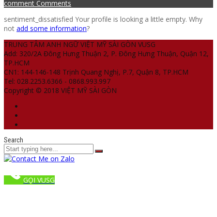
comment
Comments
sentiment_dissatisfied
Your profile is looking a little empty. Why
not
add some information
?
TRUNG TÂM ANH NGỮ VIỆT MỸ SÀI GÒN VUSG
Add: 320/2A Đông Hưng Thuận 2, P. Đông Hưng Thuận, Quận 12,
TP.HCM
CN1: 144-146-148 Trịnh Quang Nghị, P.7, Quận 8, TP.HCM
Tel: 028.2253.6366 - 0868.993.997
Copyright © 2018 VIỆT MỸ SÀI GÒN
Search
GỌI VUSG