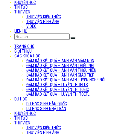
KHUYẾN HỌC
TIN TỨC
THƯ VIỆN
THƯ VIỆN KIẾN THỨC
THƯ VIỆN HÌNH ẢNH
VIDEO
LIÊN HỆ
TRANG CHỦ
GIỚI THIỆU
CÁC KHÓA HỌC
ĐẢM BẢO KẾT QUẢ – ANH VĂN MẦM NON
ĐẢM BẢO KẾT QUẢ – ANH VĂN THIẾU NHI
ĐẢM BẢO KẾT QUẢ – ANH VĂN THIẾU NIÊN
ĐẢM BẢO KẾT QUẢ – ANH VĂN GIAO TIẾP
ĐẢM BẢO KẾT QUẢ – ANH VĂN LUYỆN NGHE NÓI
ĐẢM BẢO KẾT QUẢ – LUYỆN THI IELTS
ĐẢM BẢO KẾT QUẢ – LUYỆN THI TOEIC
ĐẢM BẢO KẾT QUẢ – LUYỆN THI TOEFL
DU HỌC
DU HỌC SINH HÀN QUỐC
DU HỌC SINH NHẬT BẢN
KHUYẾN HỌC
TIN TỨC
THƯ VIỆN
THƯ VIỆN KIẾN THỨC
THƯ VIỆN HÌNH ẢNH