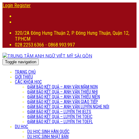
Login
Register
320/2A Đông Hưng Thuận 2, P. Đông Hưng Thuận, Quận 12,
TP.HCM
028.2253.6366 - 0868.993.997
Toggle navigation
TRANG CHỦ
GIỚI THIỆU
CÁC KHÓA HỌC
ĐẢM BẢO KẾT QUẢ – ANH VĂN MẦM NON
ĐẢM BẢO KẾT QUẢ – ANH VĂN THIẾU NHI
ĐẢM BẢO KẾT QUẢ – ANH VĂN THIẾU NIÊN
ĐẢM BẢO KẾT QUẢ – ANH VĂN GIAO TIẾP
ĐẢM BẢO KẾT QUẢ – ANH VĂN LUYỆN NGHE NÓI
ĐẢM BẢO KẾT QUẢ – LUYỆN THI IELTS
ĐẢM BẢO KẾT QUẢ – LUYỆN THI TOEIC
ĐẢM BẢO KẾT QUẢ – LUYỆN THI TOEFL
DU HỌC
DU HỌC SINH HÀN QUỐC
DU HỌC SINH NHẬT BẢN