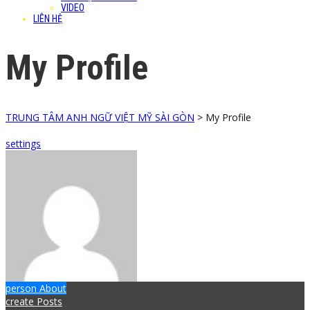
VIDEO
LIÊN HỆ
My Profile
TRUNG TÂM ANH NGỮ VIỆT MỸ SÀI GÒN
>
My Profile
settings
person
About
create
Posts