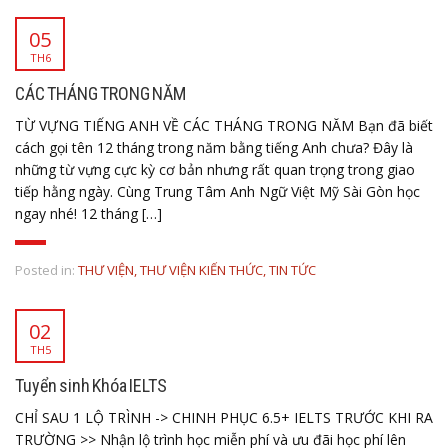
05
TH6
CÁC THÁNG TRONG NĂM
TỪ VỰNG TIẾNG ANH VỀ CÁC THÁNG TRONG NĂM Bạn đã biết
cách gọi tên 12 tháng trong năm bằng tiếng Anh chưa? Đây là
những từ vựng cực kỳ cơ bản nhưng rất quan trọng trong giao
tiếp hằng ngày. Cùng Trung Tâm Anh Ngữ Việt Mỹ Sài Gòn học
ngay nhé! 12 tháng […]
Posted in:
THƯ VIỆN
,
THƯ VIỆN KIẾN THỨC
,
TIN TỨC
02
TH5
Tuyển sinh Khóa IELTS
CHỈ SAU 1 LỘ TRÌNH -> CHINH PHỤC 6.5+ IELTS TRƯỚC KHI RA
TRƯỜNG >> Nhận lộ trình học miễn phí và ưu đãi học phí lên