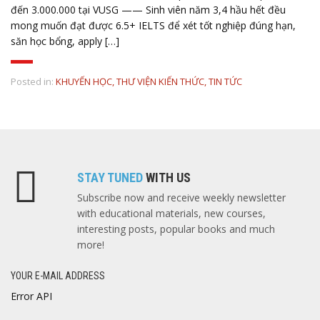
đến 3.000.000 tại VUSG —— Sinh viên năm 3,4 hầu hết đều
mong muốn đạt được 6.5+ IELTS để xét tốt nghiệp đúng hạn,
săn học bổng, apply […]
Posted in:
KHUYẾN HỌC
,
THƯ VIỆN KIẾN THỨC
,
TIN TỨC
STAY TUNED
WITH US
Subscribe now and receive weekly newsletter
with educational materials, new courses,
interesting posts, popular books and much
more!
YOUR E-MAIL ADDRESS
Error API