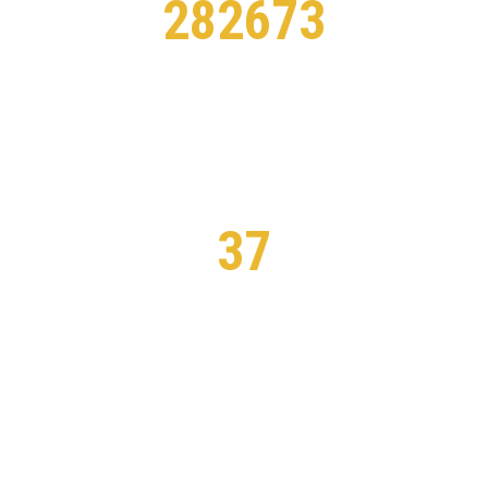
282673
STUDENTS ENROLLED
37
CERTIFIED TEACHERS
PURCHASE THEME