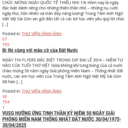
CHÚC MỪNG NGÀY QUỐC TẾ THIẾU NHI 1/6 Hôm nay là ngày
đặc biệt dành riêng cho những thiên thần nhỏ – những nụ cười
ngây thơ, hồn nhiên và tràn đầy năng lượng! Trung Tâm Anh Ngữ
Việt Mỹ Sài Gòn xin gửi đến tất cả các bé học viên yêu quý lời chúc
[…]
Posted in:
THƯ VIỆN HÌNH ẢNH
,
07
Th5
Đi thi cùng với màu cờ của Đất Nước
NGÀY THI FLYERS ĐẶC BIỆT TRONG DỊP ĐẠI LỄ 30/4 – NIỀM TỰ
HÀO CỦA TUỔI THƠ VIỆT Giữa không khí tưng bừng của cả nước
chào mừng 50 năm ngày Giải phóng miền Nam – Thống nhất đất
nước, các em học viên của Trung Tâm Anh Ngữ Việt Mỹ Sài Gòn
đã háo […]
Posted in:
THƯ VIỆN HÌNH ẢNH
,
30
Th4
1
VUSG HƯỞNG ỨNG TINH THẦN KỶ NIỆM 50 NGÀY GIẢI
PHÓNG MIỀN NAM THỐNG NHẤT ĐẤT NƯỚC 30/04/1975-
30/04/2025