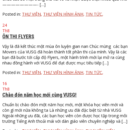
————————- […]
Posted in:
THƯ VIỆN
,
THƯ VIỆN HÌNH ẢNH
,
TIN TỨC
,
24
Th8
ÔN THI FLYERS
Vậy là đã kết thúc một mùa ôn luyện gian nan Chúc mừng các bạn
Movers của VUSG đã hoàn thành tốt phần thi của mình. Vậy là các
bạn đã bước tới cấp độ Flyers, một hành trình mới lại mở ra cùng
nhau đồng hành với VUSG để đạt được mục tiêu tiếp […]
Posted in:
THƯ VIỆN
,
THƯ VIỆN HÌNH ẢNH
,
TIN TỨC
,
16
Th8
Chào đón năm học mới cùng VUSG!
Chuẩn bị chào đón một năm học mới, một khóa học viên mới và
còn gì mới nữa không ta Là những ưu đãi đặc biệt từ nhà VUSG
Ngoài những ưu đãi, các bạn học viên còn được học tập trong môi
trường Tiếng Anh thoải mái với dàn giáo viên chuyên nghiệp và […]