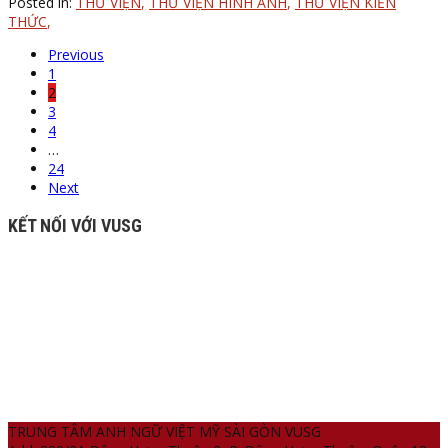
Posted in:
THƯ VIỆN
,
THƯ VIỆN HÌNH ẢNH
,
THƯ VIỆN KIẾN
THỨC
,
Previous
1
2
3
4
…
24
Next
KẾT NỐI VỚI VUSG
TRUNG TÂM ANH NGỮ VIỆT MỸ SÀI GÒN VUSG