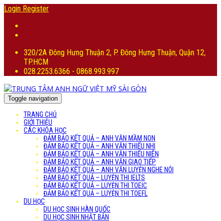
Login
Register
320/2A Đông Hưng Thuận 2, P. Đông Hưng Thuận, Quận 12,
TP.HCM
028.2253.6366 - 0868.993.997
Toggle navigation
TRANG CHỦ
GIỚI THIỆU
CÁC KHÓA HỌC
ĐẢM BẢO KẾT QUẢ – ANH VĂN MẦM NON
ĐẢM BẢO KẾT QUẢ – ANH VĂN THIẾU NHI
ĐẢM BẢO KẾT QUẢ – ANH VĂN THIẾU NIÊN
ĐẢM BẢO KẾT QUẢ – ANH VĂN GIAO TIẾP
ĐẢM BẢO KẾT QUẢ – ANH VĂN LUYỆN NGHE NÓI
ĐẢM BẢO KẾT QUẢ – LUYỆN THI IELTS
ĐẢM BẢO KẾT QUẢ – LUYỆN THI TOEIC
ĐẢM BẢO KẾT QUẢ – LUYỆN THI TOEFL
DU HỌC
DU HỌC SINH HÀN QUỐC
DU HỌC SINH NHẬT BẢN