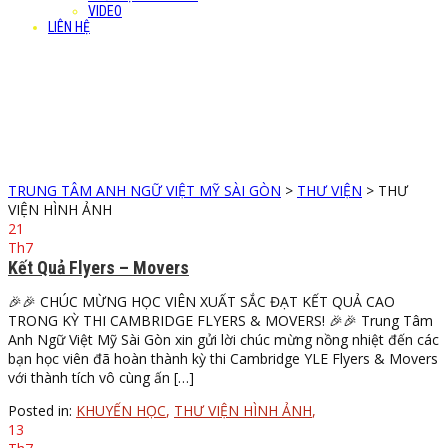
VIDEO
LIÊN HỆ
THƯ VIỆN HÌNH ẢNH
Our news & Events
TRUNG TÂM ANH NGỮ VIỆT MỸ SÀI GÒN
>
THƯ VIỆN
>
THƯ
VIỆN HÌNH ẢNH
21
Th7
Kết Quả Flyers – Movers
🎉🎉 CHÚC MỪNG HỌC VIÊN XUẤT SẮC ĐẠT KẾT QUẢ CAO
TRONG KỲ THI CAMBRIDGE FLYERS & MOVERS! 🎉🎉 Trung Tâm
Anh Ngữ Việt Mỹ Sài Gòn xin gửi lời chúc mừng nồng nhiệt đến các
bạn học viên đã hoàn thành kỳ thi Cambridge YLE Flyers & Movers
với thành tích vô cùng ấn […]
Posted in:
KHUYẾN HỌC
,
THƯ VIỆN HÌNH ẢNH
,
13