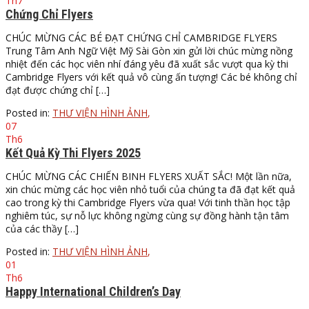
Th7
Chứng Chỉ Flyers
CHÚC MỪNG CÁC BÉ ĐẠT CHỨNG CHỈ CAMBRIDGE FLYERS
Trung Tâm Anh Ngữ Việt Mỹ Sài Gòn xin gửi lời chúc mừng nồng
nhiệt đến các học viên nhí đáng yêu đã xuất sắc vượt qua kỳ thi
Cambridge Flyers với kết quả vô cùng ấn tượng! Các bé không chỉ
đạt được chứng chỉ […]
Posted in:
THƯ VIỆN HÌNH ẢNH
,
07
Th6
Kết Quả Kỳ Thi Flyers 2025
CHÚC MỪNG CÁC CHIẾN BINH FLYERS XUẤT SẮC! Một lần nữa,
xin chúc mừng các học viên nhỏ tuổi của chúng ta đã đạt kết quả
cao trong kỳ thi Cambridge Flyers vừa qua! Với tinh thần học tập
nghiêm túc, sự nỗ lực không ngừng cùng sự đồng hành tận tâm
của các thầy […]
Posted in:
THƯ VIỆN HÌNH ẢNH
,
01
Th6
Happy International Children’s Day