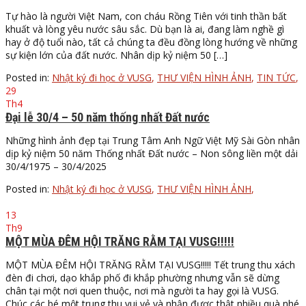
Tự hào là người Việt Nam, con cháu Rồng Tiên với tinh thần bất
khuất và lòng yêu nước sâu sắc. Dù bạn là ai, đang làm nghề gì
hay ở độ tuổi nào, tất cả chúng ta đều đồng lòng hướng về những
sự kiện lớn của đất nước. Nhân dịp kỷ niệm 50 […]
Posted in:
Nhật ký đi học ở VUSG
,
THƯ VIỆN HÌNH ẢNH
,
TIN TỨC
,
29
Th4
Đại lễ 30/4 – 50 năm thống nhất Đất nước
Những hình ảnh đẹp tại Trung Tâm Anh Ngữ Việt Mỹ Sài Gòn nhân
dịp kỷ niệm 50 năm Thống nhất Đất nước – Non sông liền một dải
30/4/1975 – 30/4/2025
Posted in:
Nhật ký đi học ở VUSG
,
THƯ VIỆN HÌNH ẢNH
,
13
Th9
MỘT MÙA ĐÊM HỘI TRĂNG RẰM TẠI VUSG!!!!!
MỘT MÙA ĐÊM HỘI TRĂNG RẰM TẠI VUSG!!!!! Tết trung thu xách
đèn đi chơi, dạo khắp phố đi khắp phường nhưng vẫn sẽ dừng
chân tại một nơi quen thuộc, nơi mà người ta hay gọi là VUSG.
Chúc các bé một trung thu vui vẻ và nhận được thật nhiều quà nhé