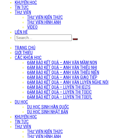
KHUYẾN HỌC
TIN TỨC
THƯ VIỆN
THƯ VIỆN KIẾN THỨC
THƯ VIỆN HÌNH ẢNH
VIDEO
LIÊN HỆ
TRANG CHỦ
GIỚI THIỆU
CÁC KHÓA HỌC
ĐẢM BẢO KẾT QUẢ – ANH VĂN MẦM NON
ĐẢM BẢO KẾT QUẢ – ANH VĂN THIẾU NHI
ĐẢM BẢO KẾT QUẢ – ANH VĂN THIẾU NIÊN
ĐẢM BẢO KẾT QUẢ – ANH VĂN GIAO TIẾP
ĐẢM BẢO KẾT QUẢ – ANH VĂN LUYỆN NGHE NÓI
ĐẢM BẢO KẾT QUẢ – LUYỆN THI IELTS
ĐẢM BẢO KẾT QUẢ – LUYỆN THI TOEIC
ĐẢM BẢO KẾT QUẢ – LUYỆN THI TOEFL
DU HỌC
DU HỌC SINH HÀN QUỐC
DU HỌC SINH NHẬT BẢN
KHUYẾN HỌC
TIN TỨC
THƯ VIỆN
THƯ VIỆN KIẾN THỨC
THƯ VIỆN HÌNH ẢNH