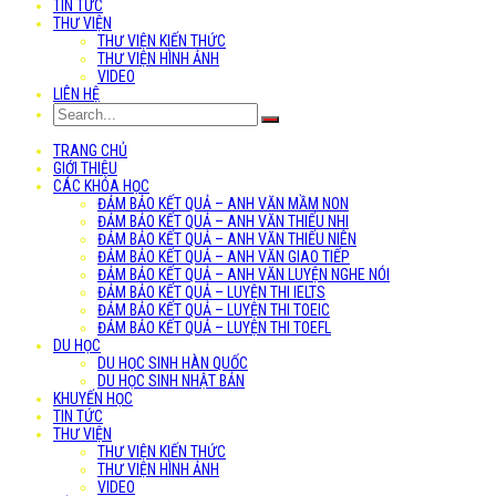
TIN TỨC
THƯ VIỆN
THƯ VIỆN KIẾN THỨC
THƯ VIỆN HÌNH ẢNH
VIDEO
LIÊN HỆ
TRANG CHỦ
GIỚI THIỆU
CÁC KHÓA HỌC
ĐẢM BẢO KẾT QUẢ – ANH VĂN MẦM NON
ĐẢM BẢO KẾT QUẢ – ANH VĂN THIẾU NHI
ĐẢM BẢO KẾT QUẢ – ANH VĂN THIẾU NIÊN
ĐẢM BẢO KẾT QUẢ – ANH VĂN GIAO TIẾP
ĐẢM BẢO KẾT QUẢ – ANH VĂN LUYỆN NGHE NÓI
ĐẢM BẢO KẾT QUẢ – LUYỆN THI IELTS
ĐẢM BẢO KẾT QUẢ – LUYỆN THI TOEIC
ĐẢM BẢO KẾT QUẢ – LUYỆN THI TOEFL
DU HỌC
DU HỌC SINH HÀN QUỐC
DU HỌC SINH NHẬT BẢN
KHUYẾN HỌC
TIN TỨC
THƯ VIỆN
THƯ VIỆN KIẾN THỨC
THƯ VIỆN HÌNH ẢNH
VIDEO