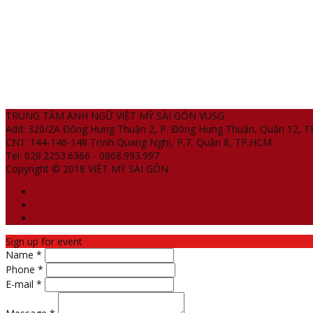
TRUNG TÂM ANH NGỮ VIỆT MỸ SÀI GÒN VUSG
Add: 320/2A Đông Hưng Thuận 2, P. Đông Hưng Thuận, Quận 12, 
CN1: 144-146-148 Trịnh Quang Nghị, P.7, Quận 8, TP.HCM
Tel: 028.2253.6366 - 0868.993.997
Copyright © 2018 VIỆT MỸ SÀI GÒN
Sign up for event
Name *
Phone *
E-mail *