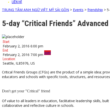
LIÊN HỆ
TRUNG TÂM ANH NGỮ VIỆT MỸ SÀI GÒN
>
Events
>
friendship
>
5-
5-day “Critical Friends” Advanced
Start:
February 2, 2016 6:00 pm
End:
Join!
February 2, 2016 7:00 pm
Location:
Seattle, IL85976, US
Critical Friends Groups (CFGs) are the product of a simple idea; prov
educators and schools with specific tools, structures, and resources 
Don't get your "Critical" friend
Of value to all leaders in education, facilitative leadership skills,
collaborative and reflective culture in schools.