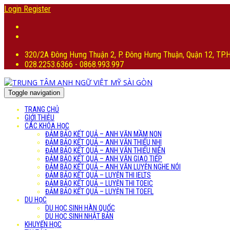
Login
Register
320/2A Đông Hưng Thuận 2, P. Đông Hưng Thuận, Quận 12, TP
028.2253.6366 - 0868.993.997
Toggle navigation
TRANG CHỦ
GIỚI THIỆU
CÁC KHÓA HỌC
ĐẢM BẢO KẾT QUẢ – ANH VĂN MẦM NON
ĐẢM BẢO KẾT QUẢ – ANH VĂN THIẾU NHI
ĐẢM BẢO KẾT QUẢ – ANH VĂN THIẾU NIÊN
ĐẢM BẢO KẾT QUẢ – ANH VĂN GIAO TIẾP
ĐẢM BẢO KẾT QUẢ – ANH VĂN LUYỆN NGHE NÓI
ĐẢM BẢO KẾT QUẢ – LUYỆN THI IELTS
ĐẢM BẢO KẾT QUẢ – LUYỆN THI TOEIC
ĐẢM BẢO KẾT QUẢ – LUYỆN THI TOEFL
DU HỌC
DU HỌC SINH HÀN QUỐC
DU HỌC SINH NHẬT BẢN
KHUYẾN HỌC