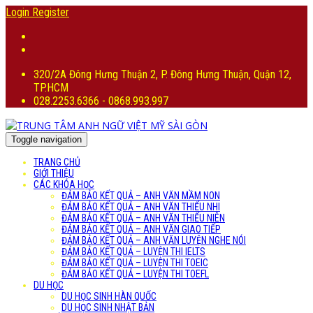
Login
Register
320/2A Đông Hưng Thuận 2, P. Đông Hưng Thuận, Quận 12,
TP.HCM
028.2253.6366 - 0868.993.997
Toggle navigation
TRANG CHỦ
GIỚI THIỆU
CÁC KHÓA HỌC
ĐẢM BẢO KẾT QUẢ – ANH VĂN MẦM NON
ĐẢM BẢO KẾT QUẢ – ANH VĂN THIẾU NHI
ĐẢM BẢO KẾT QUẢ – ANH VĂN THIẾU NIÊN
ĐẢM BẢO KẾT QUẢ – ANH VĂN GIAO TIẾP
ĐẢM BẢO KẾT QUẢ – ANH VĂN LUYỆN NGHE NÓI
ĐẢM BẢO KẾT QUẢ – LUYỆN THI IELTS
ĐẢM BẢO KẾT QUẢ – LUYỆN THI TOEIC
ĐẢM BẢO KẾT QUẢ – LUYỆN THI TOEFL
DU HỌC
DU HỌC SINH HÀN QUỐC
DU HỌC SINH NHẬT BẢN