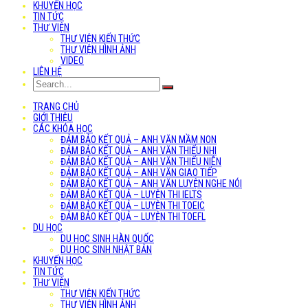
KHUYẾN HỌC
TIN TỨC
THƯ VIỆN
THƯ VIỆN KIẾN THỨC
THƯ VIỆN HÌNH ẢNH
VIDEO
LIÊN HỆ
TRANG CHỦ
GIỚI THIỆU
CÁC KHÓA HỌC
ĐẢM BẢO KẾT QUẢ – ANH VĂN MẦM NON
ĐẢM BẢO KẾT QUẢ – ANH VĂN THIẾU NHI
ĐẢM BẢO KẾT QUẢ – ANH VĂN THIẾU NIÊN
ĐẢM BẢO KẾT QUẢ – ANH VĂN GIAO TIẾP
ĐẢM BẢO KẾT QUẢ – ANH VĂN LUYỆN NGHE NÓI
ĐẢM BẢO KẾT QUẢ – LUYỆN THI IELTS
ĐẢM BẢO KẾT QUẢ – LUYỆN THI TOEIC
ĐẢM BẢO KẾT QUẢ – LUYỆN THI TOEFL
DU HỌC
DU HỌC SINH HÀN QUỐC
DU HỌC SINH NHẬT BẢN
KHUYẾN HỌC
TIN TỨC
THƯ VIỆN
THƯ VIỆN KIẾN THỨC
THƯ VIỆN HÌNH ẢNH