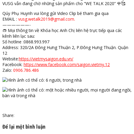
VUSG vẫn đang chờ những sản phẩm cho “WE TALK 2020”
🌹
🥰
Qúy Phụ Huynh vui lòng gửi Video Clip bé tham gia qua
EMAIL :
vusg.wetalk2019@gmail.com.
——————-
👝
Mọi thông tin về Khóa học Anh Chị liên hệ trực tiếp qua các
kênh liên lạc sau:
Số hotline :0868.993.997
Address: 320/2A Đông Hưng Thuận 2, P.Đông Hưng Thuận. Quận
12
Website:
https://vietmysaigon.edu.vn/
Facebook:
https://www.facebook.com/saigon.vietmy.12
Zalo:
0906.786.486
Share:
Để lại một bình luận