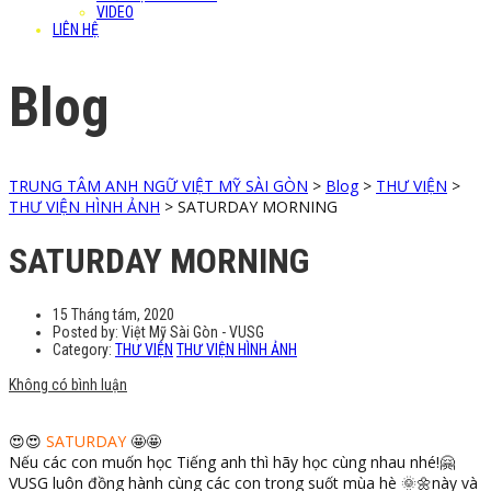
VIDEO
LIÊN HỆ
Blog
TRUNG TÂM ANH NGỮ VIỆT MỸ SÀI GÒN
>
Blog
>
THƯ VIỆN
>
THƯ VIỆN HÌNH ẢNH
>
SATURDAY MORNING
SATURDAY MORNING
15 Tháng tám, 2020
Posted by:
Việt Mỹ Sài Gòn - VUSG
Category:
THƯ VIỆN
THƯ VIỆN HÌNH ẢNH
Không có bình luận
😍
😍
SATURDAY
🤩
🤩
Nếu các con muốn học Tiếng anh thì hãy học cùng nhau nhé!
🤗
VUSG luôn đồng hành cùng các con trong suốt mùa hè
🌞
🌼
này và