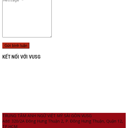
KẾT NỐI VỚI VUSG
TRUNG TÂM ANH NGỮ VIỆT MỸ SÀI GÒN VUSG
Add: 320/2A Đông Hưng Thuận 2, P. Đông Hưng Thuận, Quận 12,
TP.HCM