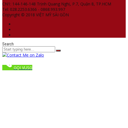
CN1: 144-146-148 Trịnh Quang Nghị, P.7, Quận 8, TP.HCM
Tel: 028.2253.6366 - 0868.993.997
Copyright © 2018 VIỆT MỸ SÀI GÒN
Search
GỌI VUSG