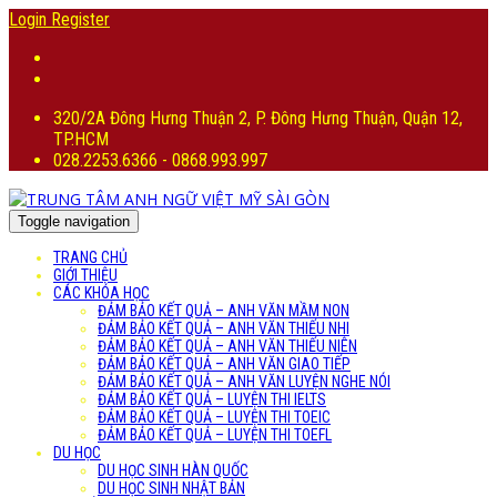
Login
Register
320/2A Đông Hưng Thuận 2, P. Đông Hưng Thuận, Quận 12,
TP.HCM
028.2253.6366 - 0868.993.997
Toggle navigation
TRANG CHỦ
GIỚI THIỆU
CÁC KHÓA HỌC
ĐẢM BẢO KẾT QUẢ – ANH VĂN MẦM NON
ĐẢM BẢO KẾT QUẢ – ANH VĂN THIẾU NHI
ĐẢM BẢO KẾT QUẢ – ANH VĂN THIẾU NIÊN
ĐẢM BẢO KẾT QUẢ – ANH VĂN GIAO TIẾP
ĐẢM BẢO KẾT QUẢ – ANH VĂN LUYỆN NGHE NÓI
ĐẢM BẢO KẾT QUẢ – LUYỆN THI IELTS
ĐẢM BẢO KẾT QUẢ – LUYỆN THI TOEIC
ĐẢM BẢO KẾT QUẢ – LUYỆN THI TOEFL
DU HỌC
DU HỌC SINH HÀN QUỐC
DU HỌC SINH NHẬT BẢN