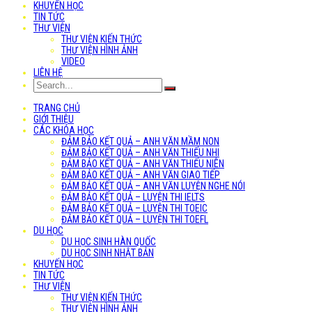
KHUYẾN HỌC
TIN TỨC
THƯ VIỆN
THƯ VIỆN KIẾN THỨC
THƯ VIỆN HÌNH ẢNH
VIDEO
LIÊN HỆ
TRANG CHỦ
GIỚI THIỆU
CÁC KHÓA HỌC
ĐẢM BẢO KẾT QUẢ – ANH VĂN MẦM NON
ĐẢM BẢO KẾT QUẢ – ANH VĂN THIẾU NHI
ĐẢM BẢO KẾT QUẢ – ANH VĂN THIẾU NIÊN
ĐẢM BẢO KẾT QUẢ – ANH VĂN GIAO TIẾP
ĐẢM BẢO KẾT QUẢ – ANH VĂN LUYỆN NGHE NÓI
ĐẢM BẢO KẾT QUẢ – LUYỆN THI IELTS
ĐẢM BẢO KẾT QUẢ – LUYỆN THI TOEIC
ĐẢM BẢO KẾT QUẢ – LUYỆN THI TOEFL
DU HỌC
DU HỌC SINH HÀN QUỐC
DU HỌC SINH NHẬT BẢN
KHUYẾN HỌC
TIN TỨC
THƯ VIỆN
THƯ VIỆN KIẾN THỨC
THƯ VIỆN HÌNH ẢNH