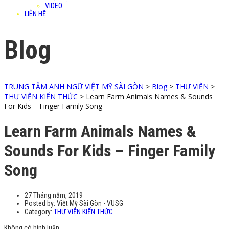
VIDEO
LIÊN HỆ
Blog
TRUNG TÂM ANH NGỮ VIỆT MỸ SÀI GÒN
>
Blog
>
THƯ VIỆN
>
THƯ VIỆN KIẾN THỨC
>
Learn Farm Animals Names & Sounds
For Kids – Finger Family Song
Learn Farm Animals Names &
Sounds For Kids – Finger Family
Song
27 Tháng năm, 2019
Posted by:
Việt Mỹ Sài Gòn - VUSG
Category:
THƯ VIỆN KIẾN THỨC
Không có bình luận