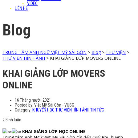
VIDEO
LIÊN HỆ
Blog
TRUNG TÂM ANH NGỮ VIỆT MỸ SÀI GÒN
>
Blog
>
THƯ VIỆN
>
THƯ VIỆN HÌNH ẢNH
>
KHAI GIẢNG LỚP MOVERS ONLINE
KHAI GIẢNG LỚP MOVERS
ONLINE
16 Tháng mười, 2021
Posted by:
Việt Mỹ Sài Gòn - VUSG
Category:
KHUYẾN HỌC
THƯ VIỆN HÌNH ẢNH
TIN TỨC
2 Bình luận
KHAI GIẢNG LỚP HỌC ONLINE
Trung tâm Anh Ngữ Việt Mỹ Sài Gòn gửi đến Quý Phụ huynh