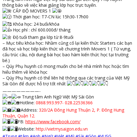
thông báo về việc khai giảng lớp học trực tuyến.
CẤP ĐỘ MOVERS 1
Thời gian học: T7-CN lúc 15h30-17h00
Khóa học: 24 buổi/khóa
Học phí : chỉ 600.000đ/ tháng
Độ tuổi tham gia lớp từ 8-9tuổi
– Mục tiêu khóa học: Nhầm củng cố lại kiến thức Starters các bạn
đã học và học tiếp kiến thức về chương trình Movers 1 ( Từ vựng,
cấu trúc câu, nội dung bài học bao hàm kiến thức học tại trường
bé.)
– Qúy Phụ huynh có mong muốn cho bé nhà mình học hoặc tìm
hiểu thêm về khóa học
– Qúy Phụ huynh có thể liên hệ thông qua các trang của Việt Mỹ
Sài Gòn để được hỗ trợ tốt nhất
————————-
Trung tâm Anh Ngữ Việt Mỹ Sài Gòn
Hotline:
0868.993.997- 028.22536366
Address:
320/2A Đông Hưng Thuận 2, P. Đông Hưng
Thuận, Quận 12.
FB:
https://www.facebook.com/
Website:
http://vietmysaigon.edu.vn
#Trung
#tâm
#Anh
#Ngữ
#Việt
#Mỹ
#Sài
#Gòn
#VUSG