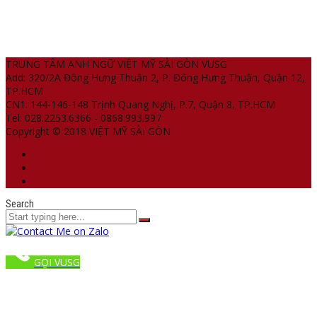
TRUNG TÂM ANH NGỮ VIỆT MỸ SÀI GÒN VUSG
Add: 320/2A Đông Hưng Thuận 2, P. Đông Hưng Thuận, Quận 12,
TP.HCM
CN1: 144-146-148 Trịnh Quang Nghị, P.7, Quận 8, TP.HCM
Tel: 028.2253.6366 - 0868.993.997
Copyright © 2018 VIỆT MỸ SÀI GÒN
Search
GỌI VUSG