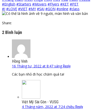
#English
#Starters
#Movers
#Flyers
#KET
#PET
#I
#LOVE
#VIET
#MY
#SAI
#GON
#online
#class
Share:
2 Bình luận
Hồng Vinh
16 Tháng tư, 2022 at 8:47 sáng
Reply
Các bạn nhỏ đi học chăm quá ta!
Việt Mỹ Sài Gòn - VUSG
4 Tháng năm, 2022 at 7:24 chiều
Reply