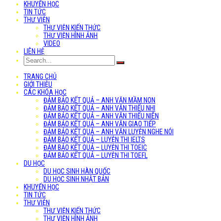
KHUYẾN HỌC
TIN TỨC
THƯ VIỆN
THƯ VIỆN KIẾN THỨC
THƯ VIỆN HÌNH ẢNH
VIDEO
LIÊN HỆ
TRANG CHỦ
GIỚI THIỆU
CÁC KHÓA HỌC
ĐẢM BẢO KẾT QUẢ – ANH VĂN MẦM NON
ĐẢM BẢO KẾT QUẢ – ANH VĂN THIẾU NHI
ĐẢM BẢO KẾT QUẢ – ANH VĂN THIẾU NIÊN
ĐẢM BẢO KẾT QUẢ – ANH VĂN GIAO TIẾP
ĐẢM BẢO KẾT QUẢ – ANH VĂN LUYỆN NGHE NÓI
ĐẢM BẢO KẾT QUẢ – LUYỆN THI IELTS
ĐẢM BẢO KẾT QUẢ – LUYỆN THI TOEIC
ĐẢM BẢO KẾT QUẢ – LUYỆN THI TOEFL
DU HỌC
DU HỌC SINH HÀN QUỐC
DU HỌC SINH NHẬT BẢN
KHUYẾN HỌC
TIN TỨC
THƯ VIỆN
THƯ VIỆN KIẾN THỨC
THƯ VIỆN HÌNH ẢNH