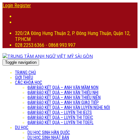
Login
Register
320/2A Đông Hưng Thuận 2, P. Đông Hưng Thuận, Quận 12,
TP.HCM
028.2253.6366 - 0868.993.997
Toggle navigation
TRANG CHỦ
GIỚI THIỆU
CÁC KHÓA HỌC
ĐẢM BẢO KẾT QUẢ – ANH VĂN MẦM NON
ĐẢM BẢO KẾT QUẢ – ANH VĂN THIẾU NHI
ĐẢM BẢO KẾT QUẢ – ANH VĂN THIẾU NIÊN
ĐẢM BẢO KẾT QUẢ – ANH VĂN GIAO TIẾP
ĐẢM BẢO KẾT QUẢ – ANH VĂN LUYỆN NGHE NÓI
ĐẢM BẢO KẾT QUẢ – LUYỆN THI IELTS
ĐẢM BẢO KẾT QUẢ – LUYỆN THI TOEIC
ĐẢM BẢO KẾT QUẢ – LUYỆN THI TOEFL
DU HỌC
DU HỌC SINH HÀN QUỐC
DU HỌC SINH NHẬT BẢN