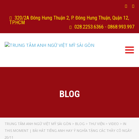
320/2A Đông Hưng Thuận 2, P. Đông Hưng Thuận, Quận 12,
TP.HCM
028.2253.6366 - 0868.993.997
Togg
navi
BLOG
TRUNG TÂM ANH NGỮ VIỆT MỸ SÀI GÒN
>
BLOG
>
THƯ VIỆN
>
VIDEO
>
IN
THIS MOMENT | BÀI HÁT TIẾNG ANH HAY Ý NGHĨA TẶNG CÁC THẦY CÔ NGÀY
20/11