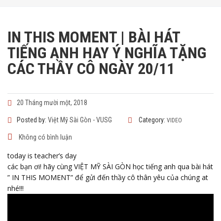
IN THIS MOMENT | BÀI HÁT
TIẾNG ANH HAY Ý NGHĨA TẶNG
CÁC THẦY CÔ NGÀY 20/11
20 Tháng mười một, 2018
Posted by:
Việt Mỹ Sài Gòn - VUSG
Category:
VIDEO
Không có bình luận
today is teacher’s day
các bạn ơi! hãy cùng VIỆT MỸ SÀI GÒN học tiếng anh qua bài hát
” IN THIS MOMENT” để gửi đến thầy cô thân yêu của chúng at
nhé!!!