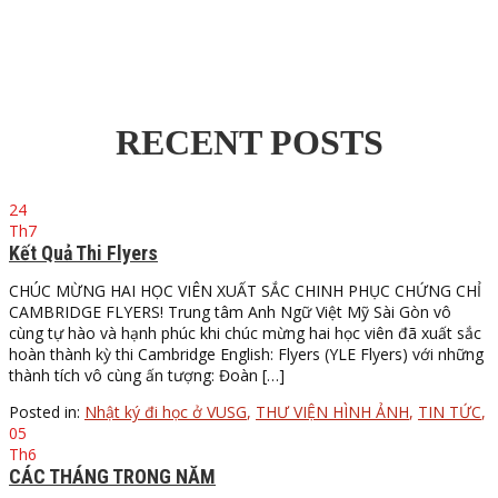
Purchase theme
RECENT POSTS
24
Th7
Kết Quả Thi Flyers
CHÚC MỪNG HAI HỌC VIÊN XUẤT SẮC CHINH PHỤC CHỨNG CHỈ
CAMBRIDGE FLYERS! Trung tâm Anh Ngữ Việt Mỹ Sài Gòn vô
cùng tự hào và hạnh phúc khi chúc mừng hai học viên đã xuất sắc
hoàn thành kỳ thi Cambridge English: Flyers (YLE Flyers) với những
thành tích vô cùng ấn tượng: Đoàn […]
Posted in:
Nhật ký đi học ở VUSG
,
THƯ VIỆN HÌNH ẢNH
,
TIN TỨC
,
05
Th6
CÁC THÁNG TRONG NĂM