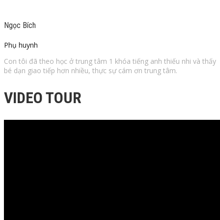
Ngọc Bích
Phụ huynh
Con tôi đã theo học ở trung tâm 1 khóa tiếng anh thiếu nhi và thấy
bé dạn giao tiếp hơn nhiều, thực sự cám ơn trung tâm.
VIDEO TOUR