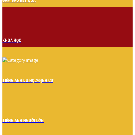
ĐẢM BẢO KẾT QUẢ
KHÓA HỌC
TIẾNG ANH DU HỌC/ĐỊNH CƯ
TIẾNG ANH NGƯỜI LỚN