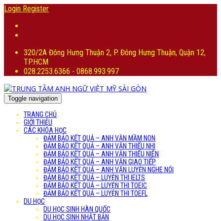
Login
Register
320/2A Đông Hưng Thuận 2, P. Đông Hưng Thuận, Quận 12,
TP.HCM
028.2253.6366 - 0868.993.997
Toggle navigation
TRANG CHỦ
GIỚI THIỆU
CÁC KHÓA HỌC
ĐẢM BẢO KẾT QUẢ – ANH VĂN MẦM NON
ĐẢM BẢO KẾT QUẢ – ANH VĂN THIẾU NHI
ĐẢM BẢO KẾT QUẢ – ANH VĂN THIẾU NIÊN
ĐẢM BẢO KẾT QUẢ – ANH VĂN GIAO TIẾP
ĐẢM BẢO KẾT QUẢ – ANH VĂN LUYỆN NGHE NÓI
ĐẢM BẢO KẾT QUẢ – LUYỆN THI IELTS
ĐẢM BẢO KẾT QUẢ – LUYỆN THI TOEIC
ĐẢM BẢO KẾT QUẢ – LUYỆN THI TOEFL
DU HỌC
DU HỌC SINH HÀN QUỐC
DU HỌC SINH NHẬT BẢN