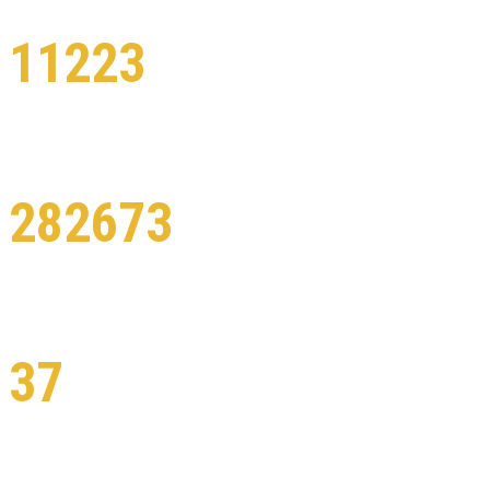
11223
Classes complete
282673
Students enrolled
37
Certified teachers