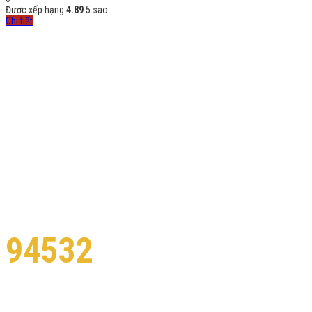
Được xếp hạng
4.89
5 sao
Chi tiết
CENTER ACHIEVEMENTS
Here you can review some statistics about our Education Center
94532
Foreign followers