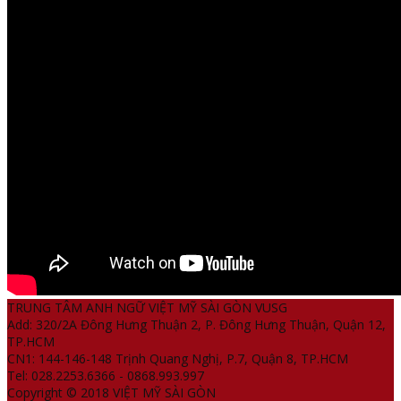
TRUNG TÂM ANH NGỮ VIỆT MỸ SÀI GÒN VUSG
Add: 320/2A Đông Hưng Thuận 2, P. Đông Hưng Thuận, Quận 12,
TP.HCM
CN1: 144-146-148 Trịnh Quang Nghị, P.7, Quận 8, TP.HCM
Tel: 028.2253.6366 - 0868.993.997
Copyright © 2018 VIỆT MỸ SÀI GÒN