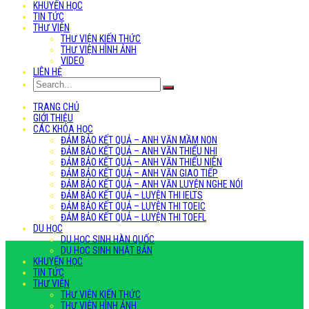
KHUYẾN HỌC
TIN TỨC
THƯ VIỆN
THƯ VIỆN KIẾN THỨC
THƯ VIỆN HÌNH ẢNH
VIDEO
LIÊN HỆ
TRANG CHỦ
GIỚI THIỆU
CÁC KHÓA HỌC
ĐẢM BẢO KẾT QUẢ – ANH VĂN MẦM NON
ĐẢM BẢO KẾT QUẢ – ANH VĂN THIẾU NHI
ĐẢM BẢO KẾT QUẢ – ANH VĂN THIẾU NIÊN
ĐẢM BẢO KẾT QUẢ – ANH VĂN GIAO TIẾP
ĐẢM BẢO KẾT QUẢ – ANH VĂN LUYỆN NGHE NÓI
ĐẢM BẢO KẾT QUẢ – LUYỆN THI IELTS
ĐẢM BẢO KẾT QUẢ – LUYỆN THI TOEIC
ĐẢM BẢO KẾT QUẢ – LUYỆN THI TOEFL
DU HỌC
DU HỌC SINH HÀN QUỐC
DU HỌC SINH NHẬT BẢN
KHUYẾN HỌC
TIN TỨC
THƯ VIỆN
THƯ VIỆN KIẾN THỨC
THƯ VIỆN HÌNH ẢNH