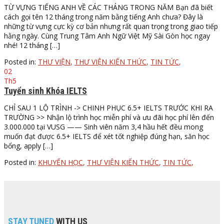
TỪ VỰNG TIẾNG ANH VỀ CÁC THÁNG TRONG NĂM Bạn đã biết
cách gọi tên 12 tháng trong năm bằng tiếng Anh chưa? Đây là
những từ vựng cực kỳ cơ bản nhưng rất quan trọng trong giao tiếp
hằng ngày. Cùng Trung Tâm Anh Ngữ Việt Mỹ Sài Gòn học ngay
nhé! 12 tháng […]
Posted in:
THƯ VIỆN
,
THƯ VIỆN KIẾN THỨC
,
TIN TỨC
,
02
Th5
Tuyển sinh Khóa IELTS
CHỈ SAU 1 LỘ TRÌNH -> CHINH PHỤC 6.5+ IELTS TRƯỚC KHI RA
TRƯỜNG >> Nhận lộ trình học miễn phí và ưu đãi học phí lên đến
3.000.000 tại VUSG —— Sinh viên năm 3,4 hầu hết đều mong
muốn đạt được 6.5+ IELTS để xét tốt nghiệp đúng hạn, săn học
bổng, apply […]
Posted in:
KHUYẾN HỌC
,
THƯ VIỆN KIẾN THỨC
,
TIN TỨC
,
STAY TUNED
WITH US