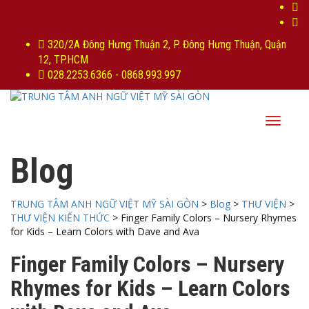
320/2A Đông Hưng Thuận 2, P. Đông Hưng Thuận, Quận
12, TP.HCM
028.2253.6366 - 0868.993.997
Toggle
navigat
Blog
TRUNG TÂM ANH NGỮ VIỆT MỸ SÀI GÒN
>
Blog
>
THƯ VIỆN
>
THƯ VIỆN KIẾN THỨC
>
Finger Family Colors – Nursery Rhymes
for Kids – Learn Colors with Dave and Ava
Finger Family Colors – Nursery
Rhymes for Kids – Learn Colors