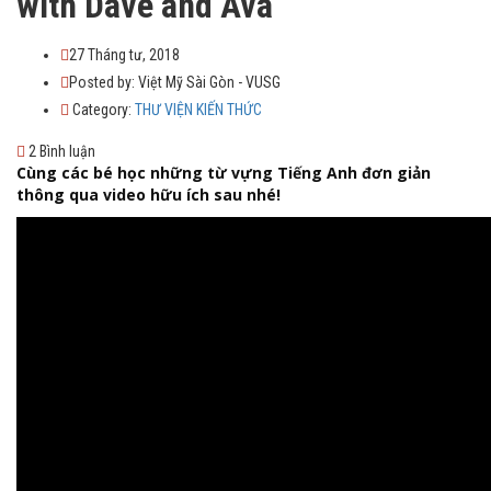
with Dave and Ava
27 Tháng tư, 2018
Posted by:
Việt Mỹ Sài Gòn - VUSG
Category:
THƯ VIỆN KIẾN THỨC
2 Bình luận
Cùng các bé học những từ vựng Tiếng Anh đơn giản
thông qua video hữu ích sau nhé!