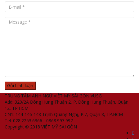
TRUNG TÂM ANH NGỮ VIỆT MỸ SÀI GÒN VUSG
Add: 320/2A Đông Hưng Thuận 2, P. Đông Hưng Thuận, Quận
12, TP.HCM
CN1: 144-146-148 Trịnh Quang Nghị, P.7, Quận 8, TP.HCM
Tel: 028.2253.6366 - 0868.993.997
Copyright © 2018 VIỆT MỸ SÀI GÒN