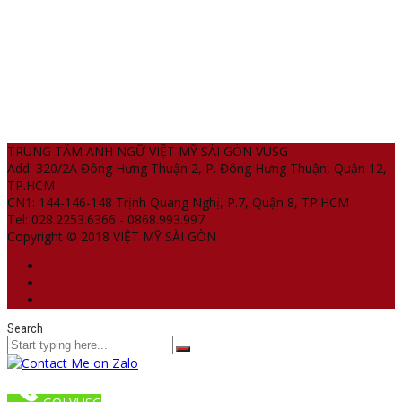
TRUNG TÂM ANH NGỮ VIỆT MỸ SÀI GÒN VUSG
Add: 320/2A Đông Hưng Thuận 2, P. Đông Hưng Thuận, Quận 12,
TP.HCM
CN1: 144-146-148 Trịnh Quang Nghị, P.7, Quận 8, TP.HCM
Tel: 028.2253.6366 - 0868.993.997
Copyright © 2018 VIỆT MỸ SÀI GÒN
Search