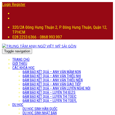
Login
Register
320/2A Đông Hưng Thuận 2, P. Đông Hưng Thuận, Quận 12,
TP.HCM
028.2253.6366 - 0868.993.997
Toggle navigation
TRANG CHỦ
GIỚI THIỆU
CÁC KHÓA HỌC
ĐẢM BẢO KẾT QUẢ – ANH VĂN MẦM NON
ĐẢM BẢO KẾT QUẢ – ANH VĂN THIẾU NHI
ĐẢM BẢO KẾT QUẢ – ANH VĂN THIẾU NIÊN
ĐẢM BẢO KẾT QUẢ – ANH VĂN GIAO TIẾP
ĐẢM BẢO KẾT QUẢ – ANH VĂN LUYỆN NGHE NÓI
ĐẢM BẢO KẾT QUẢ – LUYỆN THI IELTS
ĐẢM BẢO KẾT QUẢ – LUYỆN THI TOEIC
ĐẢM BẢO KẾT QUẢ – LUYỆN THI TOEFL
DU HỌC
DU HỌC SINH HÀN QUỐC
DU HỌC SINH NHẬT BẢN