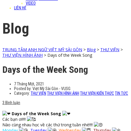
VIDEO
LIÊN HỆ
Blog
TRUNG TÂM ANH NGỮ VIỆT MỸ SÀI GÒN
>
Blog
>
THƯ VIỆN
>
THƯ VIỆN HÌNH ẢNH
>
Days of the Week Song
Days of the Week Song
7 Tháng Một, 2021
Posted by:
Việt Mỹ Sài Gòn - VUSG
Category:
THƯ VIỆN
THƯ VIỆN HÌNH ẢNH
THƯ VIỆN KIẾN THỨC
TIN TỨC
3 Bình luận
Days of the Week Song
Các bạn ơi!!!!
Nào cùng nhau học về các thứ trong tuần nhé!!!!
Monday
,
Tuesday
,
Wednesday
,
Thursday
,