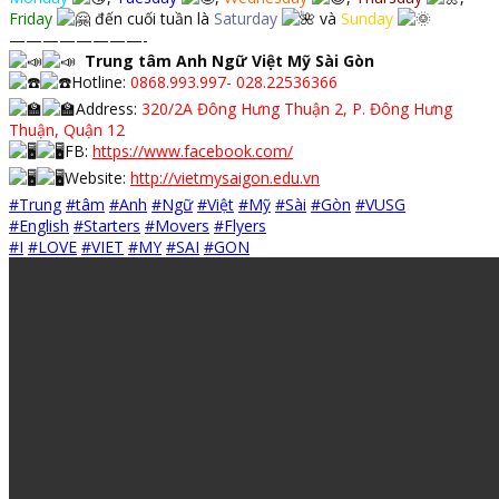
Friday
đến cuối tuần là
Saturday
và
Sunday
————————-
Trung tâm Anh Ngữ Việt Mỹ Sài Gòn
Hotline:
0868.993.997- 028.22536366
Address:
320/2A Đông Hưng Thuận 2, P. Đông Hưng
Thuận, Quận 12
FB:
https://www.facebook.com/
Website:
http://vietmysaigon.edu.vn
#Trung
#tâm
#Anh
#Ngữ
#Việt
#Mỹ
#Sài
#Gòn
#VUSG
#English
#Starters
#Movers
#Flyers
#I
#LOVE
#VIET
#MY
#SAI
#GON