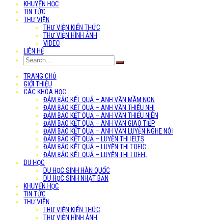
KHUYẾN HỌC
TIN TỨC
THƯ VIỆN
THƯ VIỆN KIẾN THỨC
THƯ VIỆN HÌNH ẢNH
VIDEO
LIÊN HỆ
TRANG CHỦ
GIỚI THIỆU
CÁC KHÓA HỌC
ĐẢM BẢO KẾT QUẢ – ANH VĂN MẦM NON
ĐẢM BẢO KẾT QUẢ – ANH VĂN THIẾU NHI
ĐẢM BẢO KẾT QUẢ – ANH VĂN THIẾU NIÊN
ĐẢM BẢO KẾT QUẢ – ANH VĂN GIAO TIẾP
ĐẢM BẢO KẾT QUẢ – ANH VĂN LUYỆN NGHE NÓI
ĐẢM BẢO KẾT QUẢ – LUYỆN THI IELTS
ĐẢM BẢO KẾT QUẢ – LUYỆN THI TOEIC
ĐẢM BẢO KẾT QUẢ – LUYỆN THI TOEFL
DU HỌC
DU HỌC SINH HÀN QUỐC
DU HỌC SINH NHẬT BẢN
KHUYẾN HỌC
TIN TỨC
THƯ VIỆN
THƯ VIỆN KIẾN THỨC
THƯ VIỆN HÌNH ẢNH