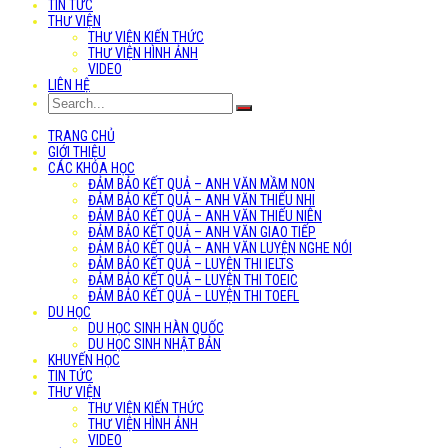
TIN TỨC
THƯ VIỆN
THƯ VIỆN KIẾN THỨC
THƯ VIỆN HÌNH ẢNH
VIDEO
LIÊN HỆ
TRANG CHỦ
GIỚI THIỆU
CÁC KHÓA HỌC
ĐẢM BẢO KẾT QUẢ – ANH VĂN MẦM NON
ĐẢM BẢO KẾT QUẢ – ANH VĂN THIẾU NHI
ĐẢM BẢO KẾT QUẢ – ANH VĂN THIẾU NIÊN
ĐẢM BẢO KẾT QUẢ – ANH VĂN GIAO TIẾP
ĐẢM BẢO KẾT QUẢ – ANH VĂN LUYỆN NGHE NÓI
ĐẢM BẢO KẾT QUẢ – LUYỆN THI IELTS
ĐẢM BẢO KẾT QUẢ – LUYỆN THI TOEIC
ĐẢM BẢO KẾT QUẢ – LUYỆN THI TOEFL
DU HỌC
DU HỌC SINH HÀN QUỐC
DU HỌC SINH NHẬT BẢN
KHUYẾN HỌC
TIN TỨC
THƯ VIỆN
THƯ VIỆN KIẾN THỨC
THƯ VIỆN HÌNH ẢNH
VIDEO