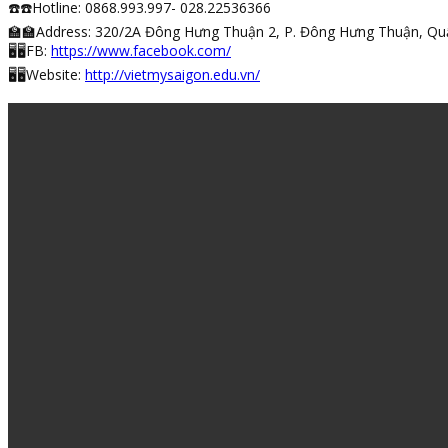
☎️
☎️
Hotline: 0868.993.997- 028.22536366
🏫
🏫
Address: 320/2A Đông Hưng Thuận 2, P. Đông Hưng Thuận, Qu
🖥
🖥
FB:
https://www.facebook.com/
🖥
🖥
Website:
http://vietmysaigon.edu.vn/