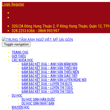
Login
Register
320/2A Đông Hưng Thuận 2, P. Đông Hưng Thuận, Quận 12, TP
028.2253.6366 - 0868.993.997
Toggle navigation
TRANG CHỦ
GIỚI THIỆU
CÁC KHÓA HỌC
ĐẢM BẢO KẾT QUẢ – ANH VĂN MẦM NON
ĐẢM BẢO KẾT QUẢ – ANH VĂN THIẾU NHI
ĐẢM BẢO KẾT QUẢ – ANH VĂN THIẾU NIÊN
ĐẢM BẢO KẾT QUẢ – ANH VĂN GIAO TIẾP
ĐẢM BẢO KẾT QUẢ – ANH VĂN LUYỆN NGHE NÓI
ĐẢM BẢO KẾT QUẢ – LUYỆN THI IELTS
ĐẢM BẢO KẾT QUẢ – LUYỆN THI TOEIC
ĐẢM BẢO KẾT QUẢ – LUYỆN THI TOEFL
DU HỌC
DU HỌC SINH HÀN QUỐC
DU HỌC SINH NHẬT BẢN
KHUYẾN HỌC