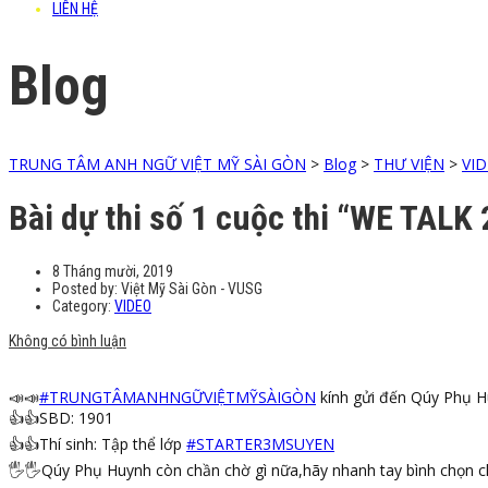
LIÊN HỆ
Blog
TRUNG TÂM ANH NGỮ VIỆT MỸ SÀI GÒN
>
Blog
>
THƯ VIỆN
>
VI
Bài dự thi số 1 cuộc thi “WE TALK
8 Tháng mười, 2019
Posted by:
Việt Mỹ Sài Gòn - VUSG
Category:
VIDEO
Không có bình luận
📣
📣
#
TRUNGTÂMANHNGỮVIỆTMỸSÀIGÒN
kính gửi đến Qúy Phụ Hu
👍
👍
SBD: 1901
👍
👍
Thí sinh: Tập thể lớp
#
STARTER3MSUYEN
🖐
🖐
Qúy Phụ Huynh còn chần chờ gì nữa,hãy nhanh tay bình chọn c